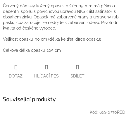
Červený dámský kožený opasek o šířce 15 mm má pěknou
decentní sponu s povrchovou úpravou NKS (nikl satináto), s
obsahem zinku. Opasek má zabarvené hrany a upravený rub
pásku, což zaručuje, že nedojde k zabarvení oděvu. Prvotřídní
kvalita od českého výrobce.
Velikost opasku: 90 cm (délka ke třetí dírce opasku)
Celková délka opasku: 105 cm
DOTAZ
HLÍDACÍ PES
SDÍLET
Související produkty
Kód:
619-0370RED