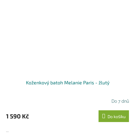
Koženkový batoh Melanie Paris - žlutý
Do 7 dnů
1 590 Kč
Do košíku
...