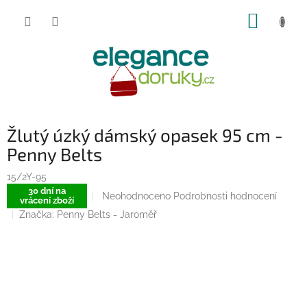
Přejít
NÁKUP
na
obsah
KOŠÍK
Žlutý úzký dámský opasek 95 cm -
Penny Belts
15/2Y-95
30 dní na
Průměrné
Neohodnoceno
Podrobnosti hodnocení
vrácení zboží
hodnocení
Značka:
Penny Belts - Jaroměř
produktu
je
0,0
z
5
hvězdiček.