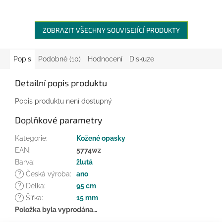
ZOBRAZIT VŠECHNY SOUVISEJÍCÍ PRODUKTY
Popis
Podobné (10)
Hodnocení
Diskuze
Detailní popis produktu
Popis produktu není dostupný
Doplňkové parametry
Kategorie
:
Kožené opasky
EAN
:
5774wz
Barva
:
žlutá
?
Česká výroba
:
ano
?
Délka
:
95 cm
?
Šířka
:
15 mm
Položka byla vyprodána…