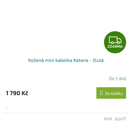
Z
ZDARMA
D
Kožená mini kabelka Katana - žlutá
A
R
Do 7 dnů
M
1 790 Kč
Do košíku
A
...
Kód:
J500Y