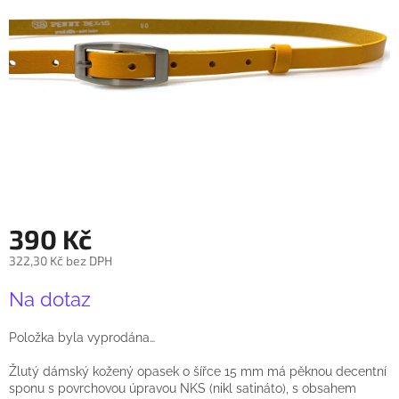
390 Kč
322,30 Kč bez DPH
Měrná
Na dotaz
cena:
Položka byla vyprodána…
Žlutý dámský kožený opasek o šířce 15 mm má pěknou decentní
sponu s povrchovou úpravou NKS (nikl satináto), s obsahem