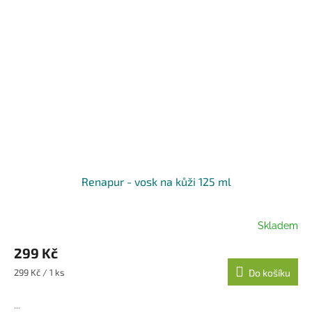
Renapur - vosk na kůži 125 ml
Skladem
299 Kč
Měrná
299 Kč / 1 ks
Do košíku
cena:
...