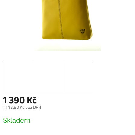
1 390 Kč
1 148,80 Kč bez DPH
Měrná
Skladem
cena: