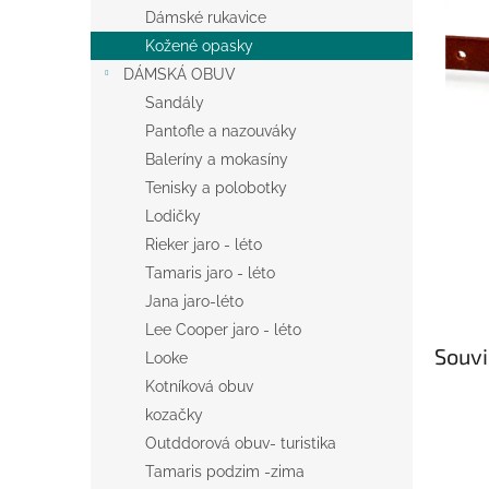
n
Dámské rukavice
e
Kožené opasky
l
DÁMSKÁ OBUV
Sandály
Pantofle a nazouváky
Baleríny a mokasíny
Tenisky a polobotky
Lodičky
Rieker jaro - léto
Tamaris jaro - léto
Jana jaro-léto
Lee Cooper jaro - léto
Souvi
Looke
Kotníková obuv
kozačky
Outddorová obuv- turistika
Tamaris podzim -zima