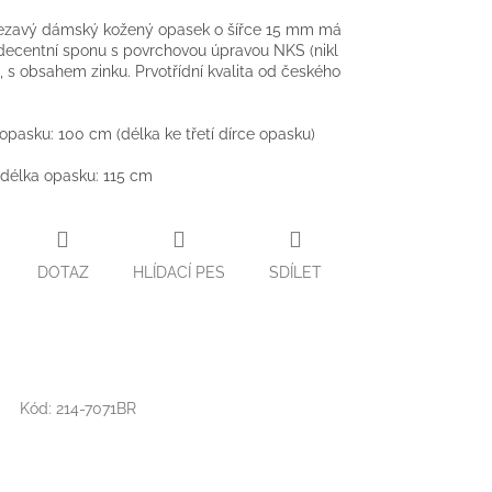
ezavý dámský kožený opasek o šířce 15 mm má
ecentní sponu s povrchovou úpravou NKS (nikl
), s obsahem zinku. Prvotřídní kvalita od českého
.
 opasku: 100 cm (délka ke třetí dírce opasku)
délka opasku: 115 cm
DOTAZ
HLÍDACÍ PES
SDÍLET
Kód:
214-7071BR