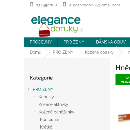
Přejít
731 450 768
elegancedoruky@gmail.com
na
obsah
PRODEJNY
PRO ŽENY
DÁMSKÁ OBUV
Domů
PRO ŽENY
Kožené opasky
Hn
P
Hně
o
Přeskočit
s
Kategorie
kategorie
30 
t
vráce
r
PRO ŽENY
a
Kabelky
n
Kožené aktovky
n
í
Kožené peněženky
p
Podlouhlé
a
Krátké