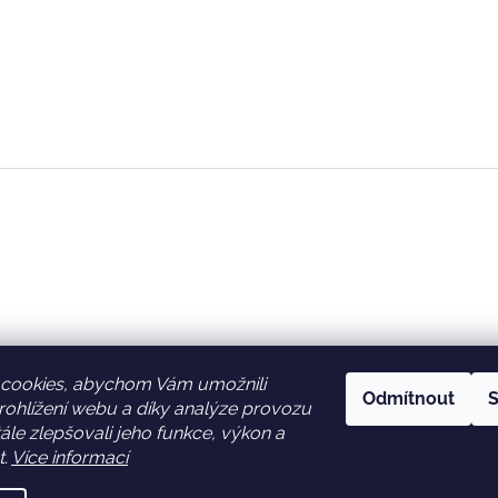
cookies, abychom Vám umožnili
Odmítnout
S
ohlížení webu a díky analýze provozu
Facebook
Věrnostní slevy
le zlepšovali jeho funkce, výkon a
t.
Více informací