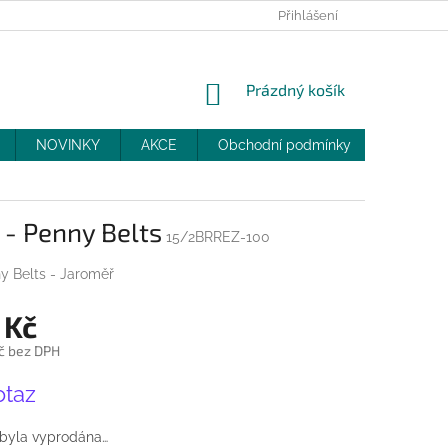
PRODEJNY
SLEVY
MOJE OBJEDNÁVKA
Přihlášení
NÁKUPNÍ
Prázdný košík
KOŠÍK
NOVINKY
AKCE
Obchodní podmínky
DOPRAV
- Penny Belts
15/2BRREZ-100
y Belts - Jaroměř
 Kč
č bez DPH
otaz
 byla vyprodána…