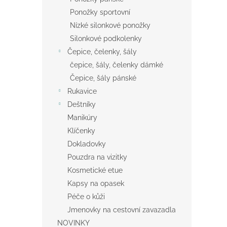
Ponožky sportovní
Nízké silonkové ponožky
Silonkové podkolenky
Čepice, čelenky, šály
čepice, šály, čelenky dámké
Čepice, šály pánské
Rukavice
Deštníky
Manikúry
Klíčenky
Dokladovky
Pouzdra na vizitky
Kosmetické etue
Kapsy na opasek
Péče o kůži
Jmenovky na cestovní zavazadla
NOVINKY