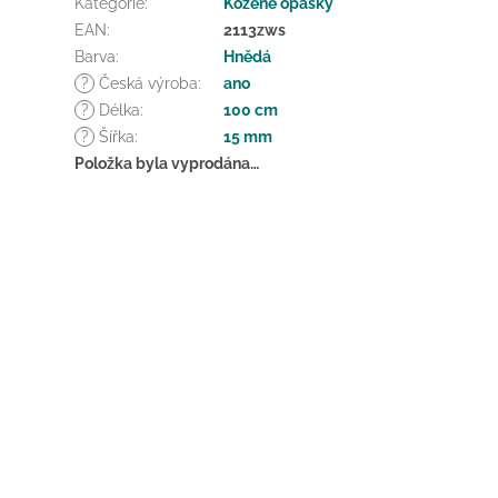
Kategorie
:
Kožené opasky
EAN
:
2113zws
Barva
:
Hnědá
?
Česká výroba
:
ano
?
Délka
:
100 cm
?
Šířka
:
15 mm
Položka byla vyprodána…