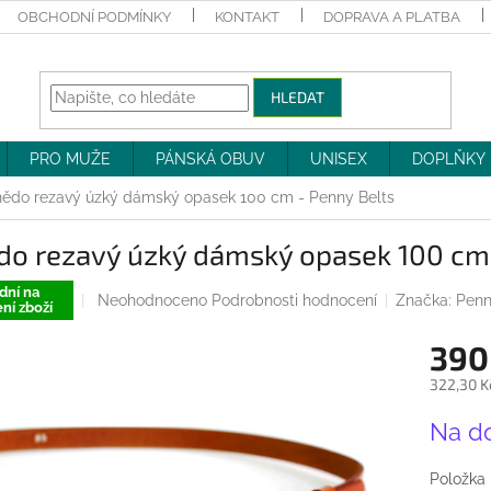
OBCHODNÍ PODMÍNKY
KONTAKT
DOPRAVA A PLATBA
HLEDAT
PRO MUŽE
PÁNSKÁ OBUV
UNISEX
DOPLŇKY
ědo rezavý úzký dámský opasek 100 cm - Penny Belts
do rezavý úzký dámský opasek 100 cm 
dní na
Průměrné
Neohodnoceno
Podrobnosti hodnocení
Značka:
Penn
ní zboží
hodnocení
produktu
390
je
0,0
322,30 K
z
Měrná
5
Na d
cena:
hvězdiček.
Položka