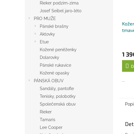
Rieker podzim-zima
Josef Seibel jaro-léto
PRO MUŽE
Kožen
Pánské brašny
tmav
Aktovky
Etue
Kožené peněženky
1 39
Dolarovky
Pánské rukavice
D
Kožené opasky
...
PÁNSKÁ OBUV
Sandály, pantofle
Tenisky, polobotky
Popi
Společenská obuv
Rieker
Tamaris
Det
Lee Cooper