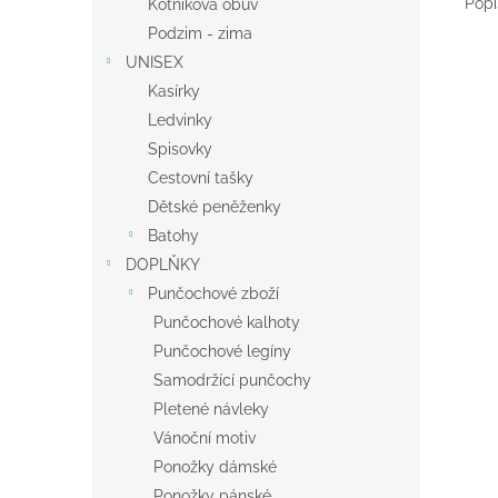
Popi
Kotníková obuv
Podzim - zima
UNISEX
Kasírky
Ledvinky
Spisovky
Cestovní tašky
Dětské peněženky
Batohy
DOPLŇKY
Punčochové zboží
Punčochové kalhoty
Punčochové legíny
Samodržící punčochy
Pletené návleky
Vánoční motiv
Ponožky dámské
Ponožky pánské