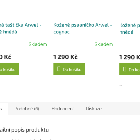
á taštička Arwel -
Kožené psaaníčko Arwel -
Kožené p
ě hnědá
cognac
hnědé
Skladem
Skladem
0 Kč
1 290 Kč
1 290 
o košíku
Do košíku
Do ko
...
...
s
Podobné (6)
Hodnocení
Diskuze
ailní popis produktu