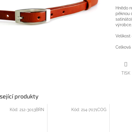
Hnědo r
pěknou d
satináto
výrobce
Velikost
Celková 
TISK
sející produkty
Kód:
212-3013BRN
Kód:
214-7071COG