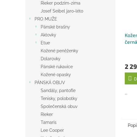
Rieker podzim-zima
Josef Seibel jaro-léto
PRO MUŽE
Pánské brašny
Kožen
Aktovky
čern
Etue
Kožené peněženky
Dolarovky
2 29
Pánské rukavice
Kožené opasky
D
PÁNSKÁ OBUV
Sandály, pantofle
...
Tenisky, polobotky
Společenská obuv
Rieker
Tamaris
Popi
Lee Cooper