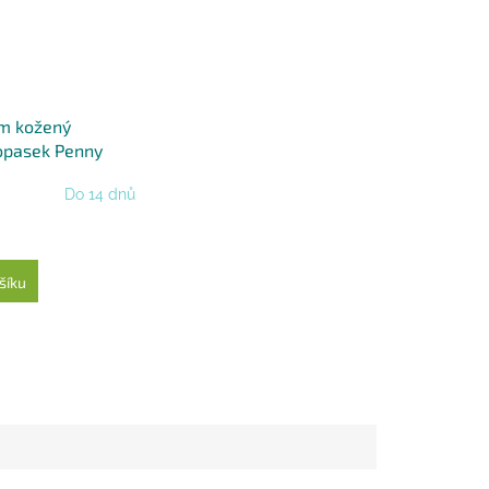
m kožený
opasek Penny
0 cm
Do 14 dnů
šíku