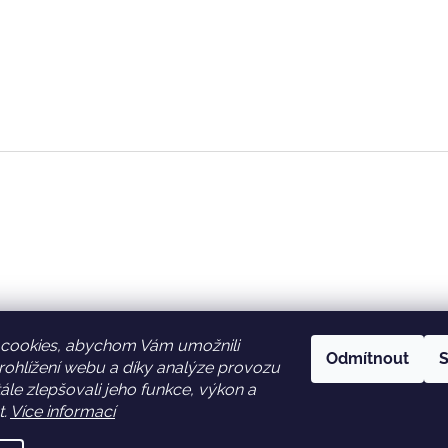
cookies, abychom Vám umožnili
Odmítnout
S
ohlížení webu a díky analýze provozu
Facebook
Věrnostní slevy
le zlepšovali jeho funkce, výkon a
t.
Více informací