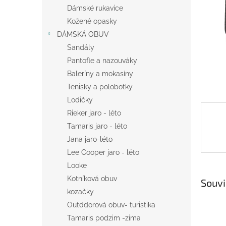
n
Dámské rukavice
e
Kožené opasky
l
DÁMSKÁ OBUV
Sandály
Pantofle a nazouváky
Baleríny a mokasíny
Tenisky a polobotky
Lodičky
Rieker jaro - léto
Tamaris jaro - léto
Jana jaro-léto
Lee Cooper jaro - léto
Looke
Kotníková obuv
Souvi
kozačky
Outddorová obuv- turistika
Tamaris podzim -zima