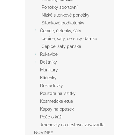
Ponožky sportovní
Nízké silonkové ponožky
Silonkové podkolenky
Čepice, čelenky, šály
čepice, šály, čelenky dámké
Čepice, šály pánské
Rukavice
Deštníky
Manikúry
Klíčenky
Dokladovky
Pouzdra na vizitky
Kosmetické etue
Kapsy na opasek
Péče o kůži
Jmenovky na cestovní zavazadla
NOVINKY