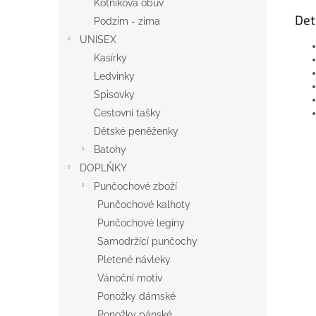
Kotníková obuv
Det
Podzim - zima
UNISEX
Kasírky
Ledvinky
Spisovky
Cestovní tašky
Dětské peněženky
Batohy
DOPLŇKY
Punčochové zboží
Punčochové kalhoty
Punčochové legíny
Samodržící punčochy
Pletené návleky
Vánoční motiv
Ponožky dámské
Ponožky pánské