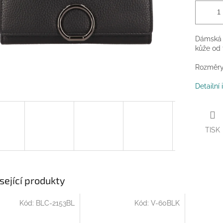
Dámská l
kůže od 
Rozměry
Detailní
TISK
sející produkty
Kód:
BLC-2153BL
Kód:
V-60BLK