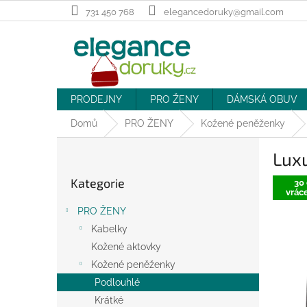
Přejít
731 450 768
elegancedoruky@gmail.com
na
obsah
PRODEJNY
PRO ŽENY
DÁMSKÁ OBUV
Domů
PRO ŽENY
Kožené peněženky
P
Lux
o
Přeskočit
s
Kategorie
kategorie
30 
t
vráce
r
PRO ŽENY
a
Kabelky
n
Kožené aktovky
n
í
Kožené peněženky
p
Podlouhlé
a
Krátké