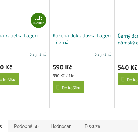
Z
D
ZDARMA
A
á kabelka Lagen -
Kožená dokladovka Lagen
Černý 3c
R
á
- černá
dámský 
M
Belts 10
A
Do 7 dnů
Do 7 dnů
0 Kč
590 Kč
540 Kč
Měrná
590 Kč / 1 ks
o košíku
Do ko
cena:
Do košíku
...
...
s
Podobné (4)
Hodnocení
Diskuze