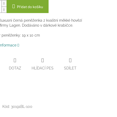
Přidat do košíku
uxusní černá peněženka z kvalitní měkké hovězí
firmy Lagen. Dodáváno v dárkové krabičce.
 peněženky: 19 x 10 cm
 informace
DOTAZ
HLÍDACÍ PES
SDÍLET
Kód:
30191BL-100