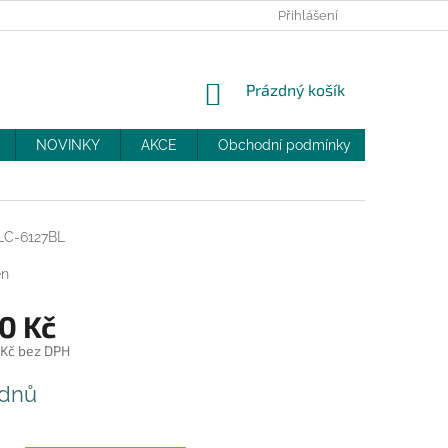
PRODEJNY
SLEVY
MOJE OBJEDNÁVKA
Přihlášení
NÁKUPNÍ
Prázdný košík
KOŠÍK
NOVINKY
AKCE
Obchodní podmínky
DOPRAV
LC-6127BL
en
0 Kč
 Kč bez DPH
 dnů