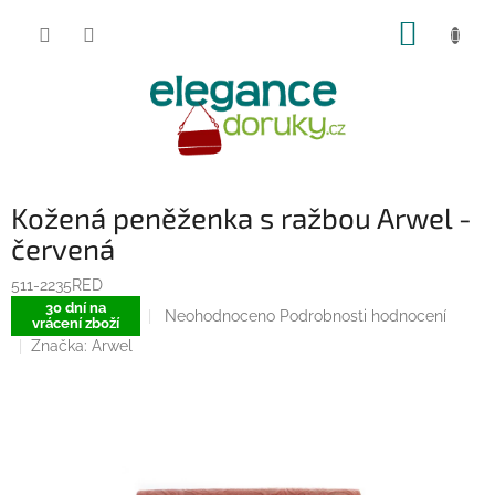
Přejít
NÁKUP
na
obsah
KOŠÍK
Kožená peněženka s ražbou Arwel -
červená
511-2235RED
30 dní na
Průměrné
Neohodnoceno
Podrobnosti hodnocení
vrácení zboží
hodnocení
Značka:
Arwel
produktu
je
0,0
z
5
hvězdiček.