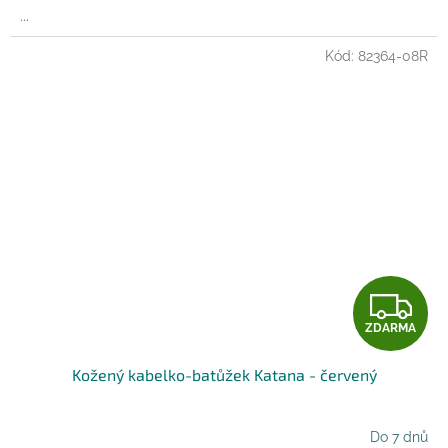
...
Kód:
82364-08R
Z
ZDARMA
D
Kožený kabelko-batůžek Katana - červený
A
R
Do 7 dnů