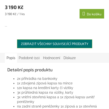
M
3 190 Kč
A
Měrná
3 190 Kč / 1 ks
Do košíku
cena:
...
ZOBRAZIT VŠECHNY SOUVISEJÍCÍ PRODUKTY
Popis
Podobné (10)
Hodnocení
Diskuze
Detailní popis produktu
2x přihrádka na bankovky
1x zdvojená zipová kapsa na mince
12x kapsa na kreditní karty či vizitky
3x průhledná kapsa na vizitky, karty
3x vnitřní otevřená kapsa a 1x zipová kapsa uvnitř
peněženky
na zadní straně peněženky 1x zipová a 1x otevřená