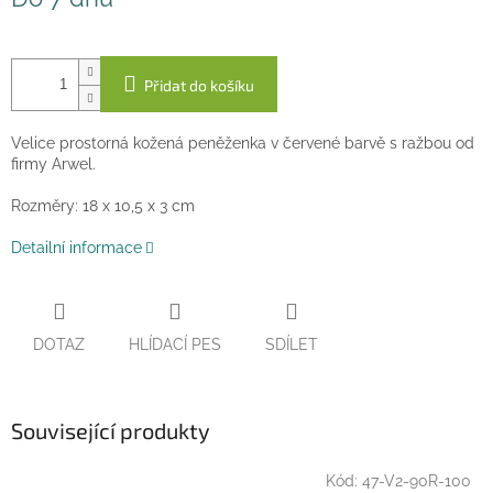
cena:
Přidat do košíku
Velice prostorná kožená peněženka v červené barvě s ražbou od
firmy Arwel.
Rozměry: 18 x 10,5 x 3 cm
Detailní informace
DOTAZ
HLÍDACÍ PES
SDÍLET
Související produkty
Kód:
47-V2-90R-100