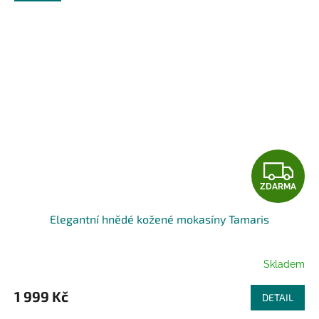
Z
ZDARMA
D
Elegantní hnědé kožené mokasíny Tamaris
A
R
Skladem
M
1 999 Kč
DETAIL