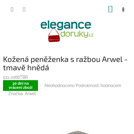
Přejít
NÁKUP
na
obsah
KOŠÍK
Kožená peněženka s ražbou Arwel -
tmavě hnědá
511-2266TBR
30 dní na
Průměrné
Neohodnoceno
Podrobnosti hodnocení
vrácení zboží
hodnocení
Značka:
Arwel
produktu
je
0,0
z
5
hvězdiček.