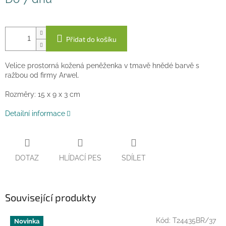
cena:
Přidat do košíku
Velice prostorná kožená peněženka v tmavě hnědé barvě s
ražbou od firmy Arwel.
Rozměry: 15 x 9 x 3 cm
Detailní informace
DOTAZ
HLÍDACÍ PES
SDÍLET
Související produkty
Kód:
T24435BR/37
Novinka