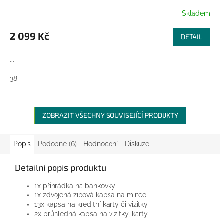
R
Skladem
M
2 099 Kč
DETAIL
A
...
38
ZOBRAZIT VŠECHNY SOUVISEJÍCÍ PRODUKTY
Popis
Podobné (6)
Hodnocení
Diskuze
Detailní popis produktu
1x přihrádka na bankovky
1x zdvojená zipová kapsa na mince
13x kapsa na kreditní karty či vizitky
2x průhledná kapsa na vizitky, karty