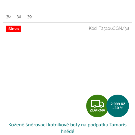
A
...
36
38
39
Kód:
T25106CGN/38
Sleva
Z
2 999 Kč
–30 %
ZDARMA
D
Kožené šněrovací kotníkové boty na podpatku Tamaris
A
hnědé