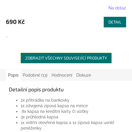
Na dotaz
690 Kč
DETAIL
...
ZOBRAZIT VŠECHNY SOUVISEJÍCÍ PRODUKTY
Popis
Podobné (13)
Hodnocení
Diskuze
Detailní popis produktu
2x přihrádka na bankovky
1x zdvojená zipová kapsa na mince
8x kapsa na kreditní karty či vizitky
3x průhledná kapsa
1x vnitřní otevřená kapsa a 1x zipová kapsa uvnitř
peněženky