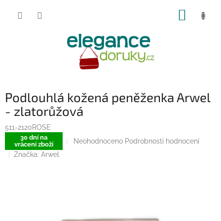
Přejít
NÁKUP
na
obsah
KOŠÍK
Podlouhlá kožená peněženka Arwel
- zlatorůžová
511-2120ROSE
30 dní na
Průměrné
Neohodnoceno
Podrobnosti hodnocení
vrácení zboží
hodnocení
Značka:
Arwel
produktu
je
0,0
z
5
hvězdiček.