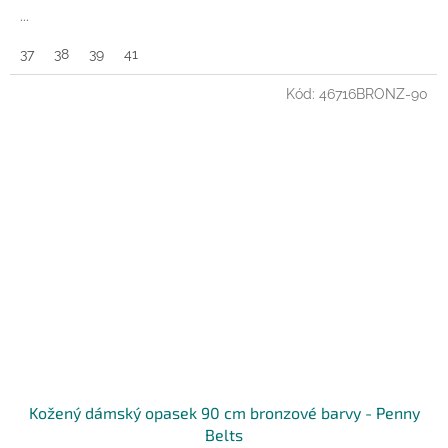
...
37
38
39
41
Kód:
46716BRONZ-90
Kožený dámský opasek 90 cm bronzové barvy - Penny
Belts