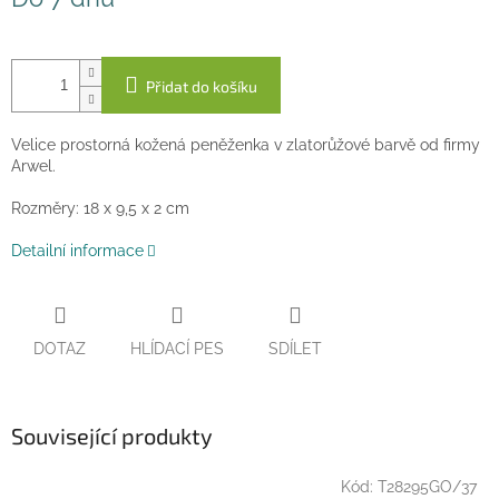
cena:
Přidat do košíku
Velice prostorná kožená peněženka v zlatorůžové barvě od firmy
Arwel.
Rozměry: 18 x 9,5 x 2 cm
Detailní informace
DOTAZ
HLÍDACÍ PES
SDÍLET
Související produkty
Kód:
T28295GO/37