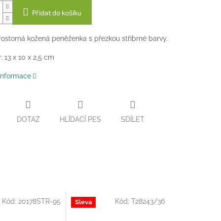
Přidat do košíku
rostorná kožená peněženka s přezkou stříbrné barvy.
 13 x 10 x 2,5 cm
 informace
DOTAZ
HLÍDACÍ PES
SDÍLET
Kód:
20178STR-95
Kód:
T28243/36
Sleva