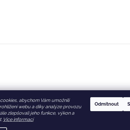
cookies, abychom Vám umožnili
Odmítnout
S
ohlížení webu a díky analýze provozu
Facebook
Věrnostní slevy
le zlepšovali jeho funkce, výkon a
t.
Více informací