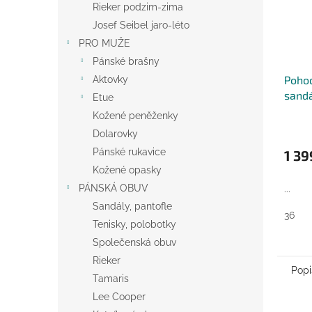
Rieker podzim-zima
Josef Seibel jaro-léto
PRO MUŽE
Pánské brašny
Pohod
Aktovky
sandá
Etue
Kožené peněženky
Dolarovky
Pánské rukavice
1 39
Kožené opasky
PÁNSKÁ OBUV
...
Sandály, pantofle
36
Tenisky, polobotky
Společenská obuv
Rieker
Popi
Tamaris
Lee Cooper