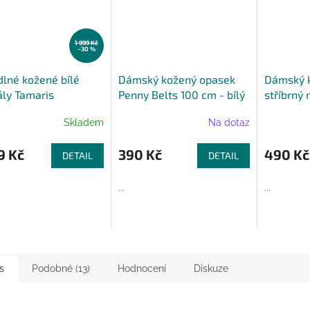
1 999 Kč
–30 %
lné kožené bílé
Dámský kožený opasek
Dámský 
ly Tamaris
Penny Belts 100 cm - bílý
stříbrný
Belts 95
Skladem
Na dotaz
9 Kč
390 Kč
490 Kč
DETAIL
DETAIL
...
...
s
Podobné (13)
Hodnocení
Diskuze