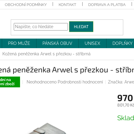
OBCHODNÍ PODMÍNKY
KONTAKT
DOPRAVA A PLATBA
HLEDAT
PRO MUŽE
PÁNSKÁ OBUV
UNISEX
DOPLŇKY
Kožená peněženka Arwel s přezkou - stříbrná
ná peněženka Arwel s přezkou - stříb
dní na
Průměrné
Neohodnoceno
Podrobnosti hodnocení
Značka:
Arwe
ní zboží
hodnocení
produktu
970
je
0,0
801,70 K
z
Měrná
5
Skla
cena:
hvězdiček.