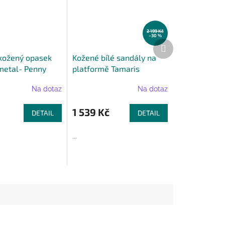
2 199 Kč
–30 %
Další
produkt
kožený opasek
Kožené bílé sandály na
 metal- Penny
platformě Tamaris
 cm
Na dotaz
Na dotaz
1 539 Kč
DETAIL
DETAIL
...