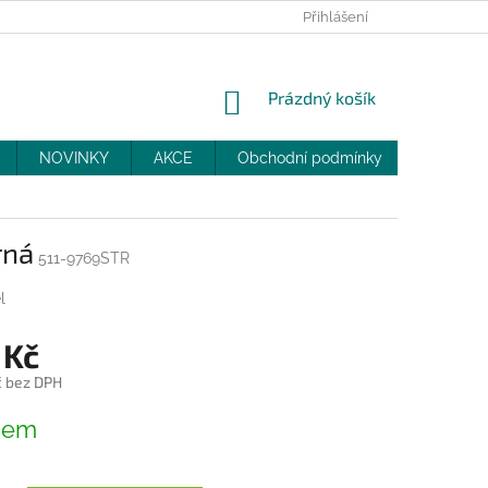
PRODEJNY
SLEVY
MOJE OBJEDNÁVKA
Přihlášení
NÁKUPNÍ
Prázdný košík
KOŠÍK
NOVINKY
AKCE
Obchodní podmínky
DOPRAV
rná
511-9769STR
l
 Kč
č bez DPH
dem