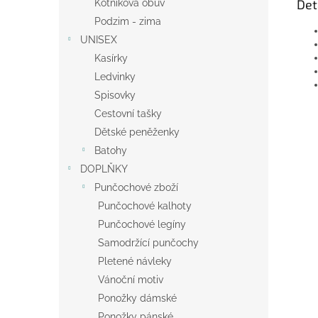
Det
Kotníková obuv
Podzim - zima
UNISEX
Kasírky
Ledvinky
Spisovky
Cestovní tašky
Dětské peněženky
Batohy
DOPLŇKY
Punčochové zboží
Punčochové kalhoty
Punčochové legíny
Samodržící punčochy
Pletené návleky
Vánoční motiv
Ponožky dámské
Ponožky pánské