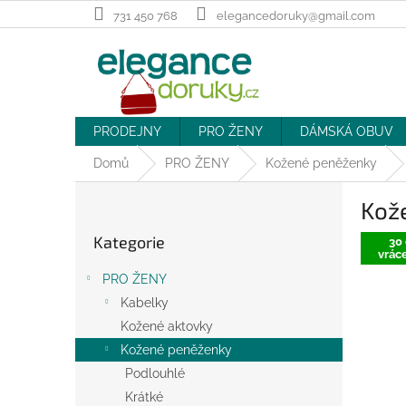
Přejít
731 450 768
elegancedoruky@gmail.com
na
obsah
PRODEJNY
PRO ŽENY
DÁMSKÁ OBUV
Domů
PRO ŽENY
Kožené peněženky
P
Kože
o
Přeskočit
s
Kategorie
kategorie
30 
t
vráce
r
PRO ŽENY
a
Kabelky
n
Kožené aktovky
n
í
Kožené peněženky
p
Podlouhlé
a
Krátké