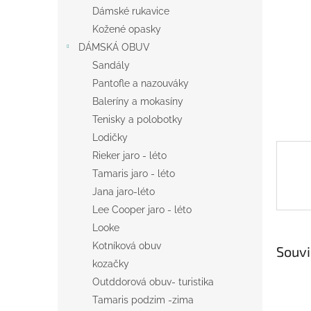
n
Dámské rukavice
e
Kožené opasky
l
DÁMSKÁ OBUV
Sandály
Pantofle a nazouváky
Baleríny a mokasíny
Tenisky a polobotky
Lodičky
Rieker jaro - léto
Tamaris jaro - léto
Jana jaro-léto
Lee Cooper jaro - léto
Looke
Kotníková obuv
Souvi
kozačky
Outddorová obuv- turistika
Tamaris podzim -zima