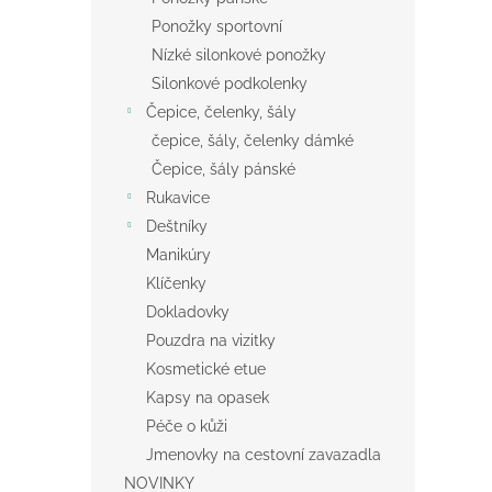
Ponožky sportovní
Nízké silonkové ponožky
Silonkové podkolenky
Čepice, čelenky, šály
čepice, šály, čelenky dámké
Čepice, šály pánské
Rukavice
Deštníky
Manikúry
Klíčenky
Dokladovky
Pouzdra na vizitky
Kosmetické etue
Kapsy na opasek
Péče o kůži
Jmenovky na cestovní zavazadla
NOVINKY