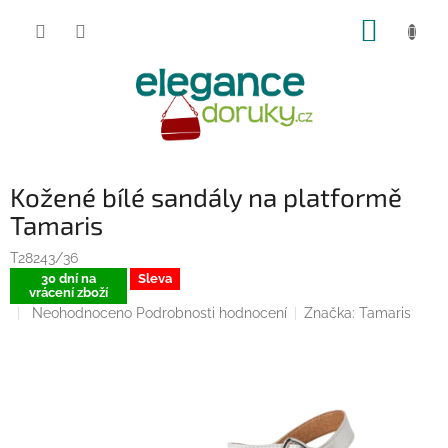
Přejít
NÁKUP
na
obsah
KOŠÍK
Kožené bílé sandály na platformě
Tamaris
T28243/36
30 dní na
Sleva
vrácení zboží
Průměrné
Neohodnoceno
Podrobnosti hodnocení
Značka:
Tamaris
hodnocení
produktu
je
0,0
z
5
hvězdiček.