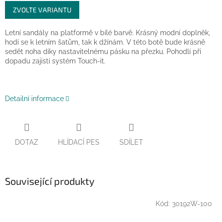
Měrná
ZVOLTE VARIANTU
cena:
Letní sandály na platformě v bílé barvě. Krásný modní doplněk,
hodí se k letním šatům, tak k džínám. V této botě bude krásně
sedět noha díky nastavitelnému pásku na přezku. Pohodlí při
dopadu zajistí systém Touch-it.
Detailní informace
DOTAZ
HLÍDACÍ PES
SDÍLET
Související produkty
Kód:
30192W-100