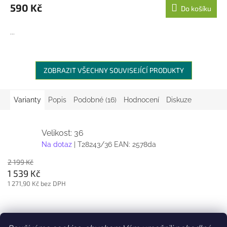
590 Kč
Do košíku
...
ZOBRAZIT VŠECHNY SOUVISEJÍCÍ PRODUKTY
Varianty
Popis
Podobné (16)
Hodnocení
Diskuze
Velikost: 36
Na dotaz
| T28243/36
EAN:
2578da
2 199 Kč
1 539 Kč
1 271,90 Kč bez DPH
Z