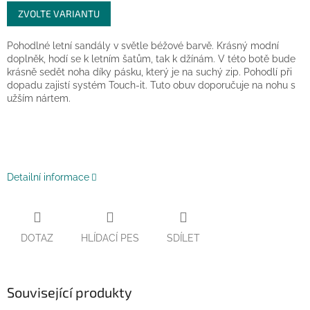
Měrná
ZVOLTE VARIANTU
cena:
Pohodlné letní sandály v světle béžové barvě. Krásný modní
doplněk, hodí se k letním šatům, tak k džínám. V této botě bude
krásně sedět noha díky pásku, který je na suchý zip. Pohodlí při
dopadu zajistí systém Touch-it. Tuto obuv doporučuje na nohu s
užším nártem.
Detailní informace
DOTAZ
HLÍDACÍ PES
SDÍLET
Související produkty