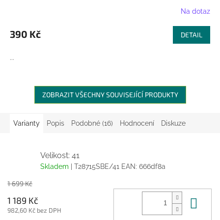
Na dotaz
390 Kč
DETAIL
...
ZOBRAZIT VŠECHNY SOUVISEJÍCÍ PRODUKTY
Varianty
Popis
Podobné (16)
Hodnocení
Diskuze
Velikost: 41
Skladem
| T28715SBE/41
EAN:
666df8a
1 699 Kč
Do 
1 189 Kč
982,60 Kč bez DPH