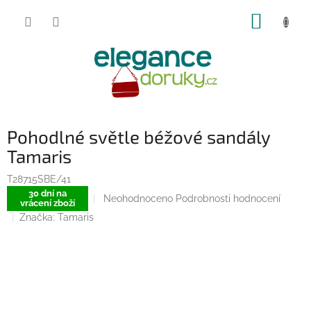
Přejít
NÁKUP
na
obsah
KOŠÍK
Pohodlné světle béžové sandály
Tamaris
T28715SBE/41
30 dní na
Průměrné
Neohodnoceno
Podrobnosti hodnocení
vrácení zboží
hodnocení
Značka:
Tamaris
produktu
je
0,0
z
5
hvězdiček.