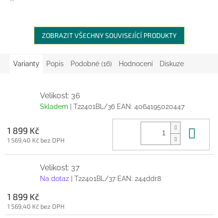
ZOBRAZIT VŠECHNY SOUVISEJÍCÍ PRODUKTY
Varianty
Popis
Podobné (16)
Hodnocení
Diskuze
Velikost: 36
Skladem
| T22401BL/36
EAN:
4064195020447
Do 
1 899 Kč
1 569,40 Kč bez DPH
Velikost: 37
Na dotaz
| T22401BL/37
EAN:
244ddr8
1 899 Kč
1 569,40 Kč bez DPH