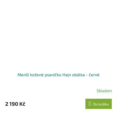
Menší kožené psaníčko Hajn obálka - černé
Skladem
2 190 Kč
Do košíku
...