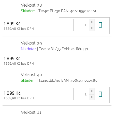
Velikost: 38
Skladem
| T22401BL/38
EAN:
4064195020461
Do 
1 899 Kč
1 569,40 Kč bez DPH
Velikost: 39
Na dotaz
| T22401BL/39
EAN:
24df8regh
1 899 Kč
1 569,40 Kč bez DPH
Velikost: 40
Skladem
| T22401BL/40
EAN:
4064195020485
Do 
1 899 Kč
1 569,40 Kč bez DPH
Velikost: 41