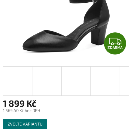
Z
ZDARMA
D
A
R
M
A
1 899 Kč
1 569,40 Kč bez DPH
Měrná
ZVOLTE VARIANTU
cena: