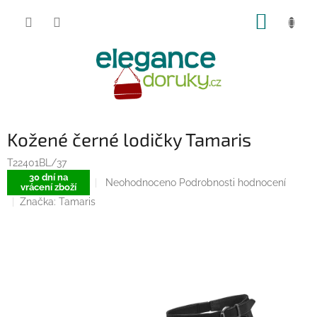
Přejít
NÁKUP
na
obsah
KOŠÍK
Kožené černé lodičky Tamaris
T22401BL/37
30 dní na
Průměrné
Neohodnoceno
Podrobnosti hodnocení
vrácení zboží
hodnocení
Značka:
Tamaris
produktu
je
0,0
z
5
hvězdiček.