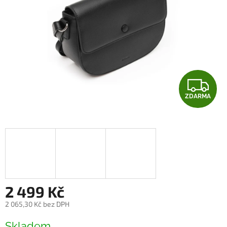
Z
ZDARMA
D
A
R
M
A
2 499 Kč
2 065,30 Kč bez DPH
Měrná
Skladem