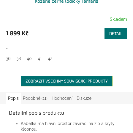
Kožené černé lodičky Tamaris
A
R
Skladem
M
1 899 Kč
DETAIL
A
...
36
38
40
41
42
ZOBRAZIT VŠECHNY SOUVISEJÍCÍ PRODUKTY
Popis
Podobné (11)
Hodnocení
Diskuze
Detailní popis produktu
Kabelka má hlavní prostor zavírací na zip a krytý
klopnou.