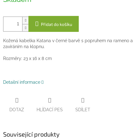
cena:
Přidat do košíku
Kožená kabelka Katana v černé barvě s popruhem na rameno a
zavíráním na klopnu.
Rozměry: 23 x 16 x 8 cm
Detailní informace
DOTAZ
HLÍDACÍ PES
SDÍLET
Související produkty