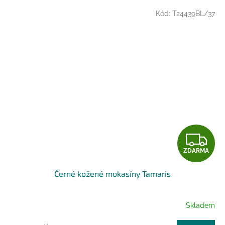
Kód:
T24439BL/37
Z
ZDARMA
D
Černé kožené mokasíny Tamaris
A
R
Skladem
M