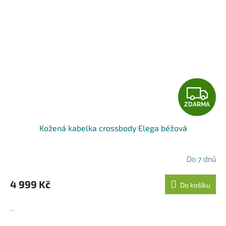
Z
ZDARMA
D
Kožená kabelka crossbody Elega béžová
A
R
Do 7 dnů
M
4 999 Kč
Do košíku
A
...