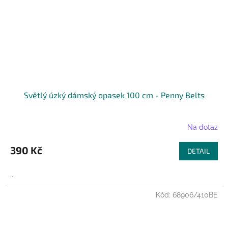
Světlý úzký dámský opasek 100 cm - Penny Belts
Na dotaz
390 Kč
DETAIL
...
Kód:
68906/410BE