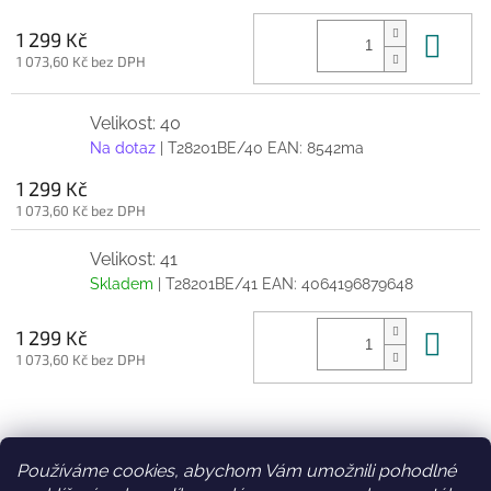
Do 
1 299 Kč
1 073,60 Kč bez DPH
Velikost: 40
Na dotaz
| T28201BE/40
EAN:
8542ma
1 299 Kč
1 073,60 Kč bez DPH
Velikost: 41
Skladem
| T28201BE/41
EAN:
4064196879648
Do 
1 299 Kč
1 073,60 Kč bez DPH
Z
á
Používáme cookies, abychom Vám umožnili pohodlné
Facebook
Věrnostní slevy