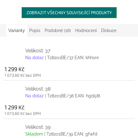
ZOBRAZIT VŠECHNY SOUVISEJÍCÍ PRODUKTY
Varianty
Popis
Podobné (16)
Hodnocení
Diskuze
Velikost: 37
Na dotaz
| T28201BE/37
EAN:
khhsre
1 299 Kč
1 073,60 Kč bez DPH
Velikost: 38
Na dotaz
| T28201BE/38
EAN:
hgd58t
1 299 Kč
1 073,60 Kč bez DPH
Velikost: 39
Skladem
| T28201BE/39
EAN:
gfwfd