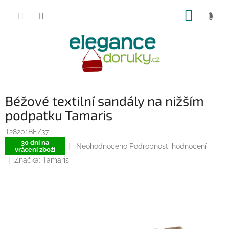
Přejít
NÁKUP
na
obsah
KOŠÍK
Béžové textilní sandály na nižším
podpatku Tamaris
T28201BE/37
30 dní na
Průměrné
Neohodnoceno
Podrobnosti hodnocení
vrácení zboží
hodnocení
Značka:
Tamaris
produktu
je
0,0
z
5
hvězdiček.