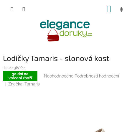
Přejít
NÁKUP
na
obsah
KOŠÍK
Lodičky Tamaris - slonová kost
T22419IV/41
30 dní na
Průměrné
Neohodnoceno
Podrobnosti hodnocení
vrácení zboží
hodnocení
Značka:
Tamaris
produktu
je
0,0
z
5
hvězdiček.