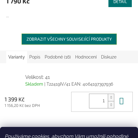
1 790 Kč
DETAIL
...
ZOBRAZIT VŠECHNY SOUVISEJÍCÍ PRODUKTY
Varianty
Popis
Podobné (16)
Hodnocení
Diskuze
Velikost: 41
Skladem
| T22419IV/41
EAN:
4064197397936
Do 
1 399 Kč
1 156,20 Kč bez DPH
Z
á
Používáme cookies, abychom Vám umožnili pohodlné
Facebook
Věrnostní slevy