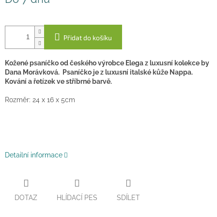
cena:
Přidat do košíku
Kožené psaníčko od českého výrobce Elega z luxusní kolekce by
Dana Morávková. Psaníčko je z luxusní italské kůže Nappa.
Kování a řetízek ve stříbrné barvě.
Rozměr: 24 x 16 x 5cm
Detailní informace
DOTAZ
HLÍDACÍ PES
SDÍLET