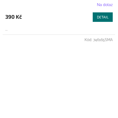
Na dotaz
390 Kč
DETAIL
...
Kód:
746165SMA