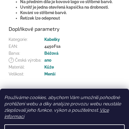
Na předním díle je kovové logo ve stříbrné barvě.
Uvnitř je jedna otevřená kapsička na drobnosti.
Kování ve stříbrné barvě.
Řetízek lze odepnout
Doplňkové parametry
Kategorie
:
Kabelky
EAN
:
4450Fsa
Barva
:
Béžová
?
Česká výroba
:
ano
Materiál
:
Kůže
Velikost
:
Menší
Z
á
Používáme cookies, abychom Vám umožnili pohodlné
Facebook
Věrnostní slevy
p
prohlížení webu a díky analýze provozu webu neustále
a
zlepšovali jeho funkce, výkon a použitelnost.
Více
t
informací
í
Vytvořil Shoptet