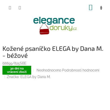
Přejít
NÁKUP
na
obsah
KOŠÍK
Kožené psaníčko ELEGA by Dana M.
- béžové
68899/825SBE
30 dní na
Průměrné
Neohodnoceno
Podrobnosti hodnocení
vrácení zboží
hodnocení
Značka:
ELEGA by Dana M.
produktu
je
0,0
z
5
hvězdiček.