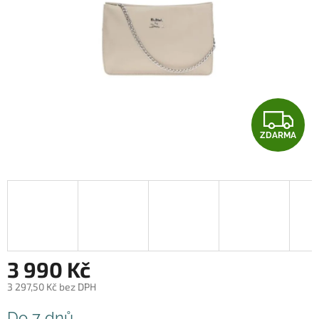
Z
ZDARMA
D
A
R
M
A
3 990 Kč
3 297,50 Kč bez DPH
Měrná
Do 7 dnů