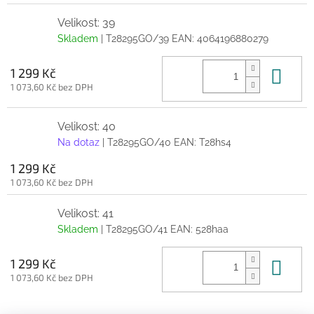
Velikost: 39
Skladem
| T28295GO/39
EAN:
4064196880279
Do 
1 299 Kč
1 073,60 Kč bez DPH
Velikost: 40
Na dotaz
| T28295GO/40
EAN:
T28hs4
1 299 Kč
1 073,60 Kč bez DPH
Velikost: 41
Skladem
| T28295GO/41
EAN:
528haa
Do 
1 299 Kč
1 073,60 Kč bez DPH