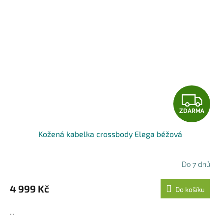
Z
ZDARMA
D
Kožená kabelka crossbody Elega béžová
A
R
Do 7 dnů
M
4 999 Kč
Do košíku
A
...