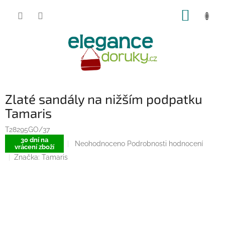
Přejít
NÁKUP
na
obsah
KOŠÍK
Zlaté sandály na nižším podpatku
Tamaris
T28295GO/37
30 dní na
Průměrné
Neohodnoceno
Podrobnosti hodnocení
vrácení zboží
hodnocení
Značka:
Tamaris
produktu
je
0,0
z
5
hvězdiček.