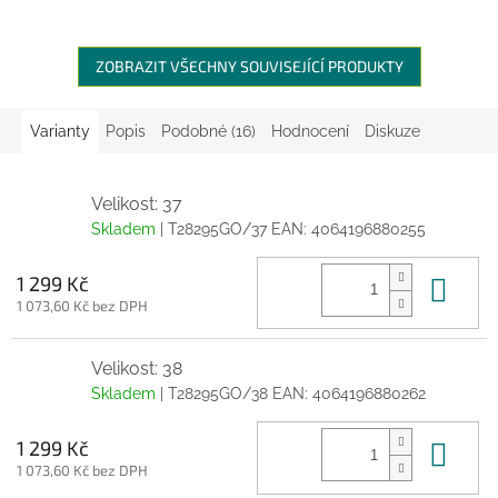
ZOBRAZIT VŠECHNY SOUVISEJÍCÍ PRODUKTY
Varianty
Popis
Podobné (16)
Hodnocení
Diskuze
Velikost: 37
Skladem
| T28295GO/37
EAN:
4064196880255
Do 
1 299 Kč
1 073,60 Kč bez DPH
Velikost: 38
Skladem
| T28295GO/38
EAN:
4064196880262
Do 
1 299 Kč
1 073,60 Kč bez DPH