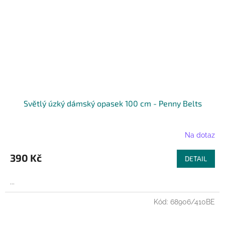
Světlý úzký dámský opasek 100 cm - Penny Belts
Na dotaz
390 Kč
DETAIL
...
Kód:
68906/410BE