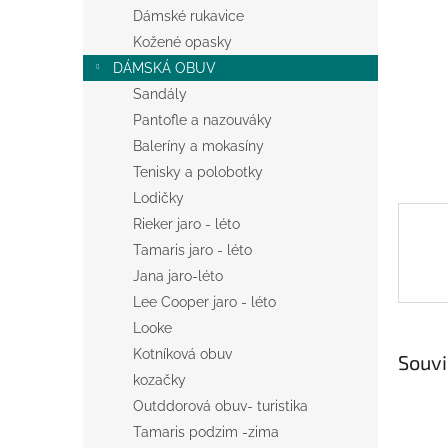
n
Dámské rukavice
e
Kožené opasky
l
DÁMSKÁ OBUV
Sandály
Pantofle a nazouváky
Baleríny a mokasíny
Tenisky a polobotky
Lodičky
Rieker jaro - léto
Tamaris jaro - léto
Jana jaro-léto
Lee Cooper jaro - léto
Looke
Kotníková obuv
Souvi
kozačky
Outddorová obuv- turistika
Tamaris podzim -zima