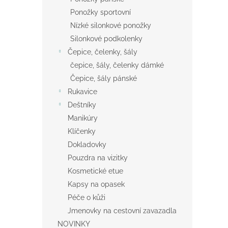
Ponožky sportovní
Nízké silonkové ponožky
Silonkové podkolenky
Čepice, čelenky, šály
čepice, šály, čelenky dámké
Čepice, šály pánské
Rukavice
Deštníky
Manikúry
Klíčenky
Dokladovky
Pouzdra na vizitky
Kosmetické etue
Kapsy na opasek
Péče o kůži
Jmenovky na cestovní zavazadla
NOVINKY