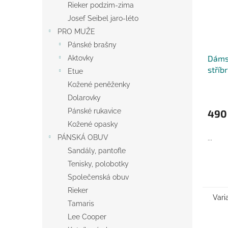
Rieker podzim-zima
Josef Seibel jaro-léto
PRO MUŽE
Pánské brašny
Dáms
Aktovky
stříb
Etue
Belts
Kožené peněženky
Dolarovky
Pánské rukavice
490
Kožené opasky
PÁNSKÁ OBUV
...
Sandály, pantofle
Tenisky, polobotky
Společenská obuv
Rieker
Vari
Tamaris
Lee Cooper