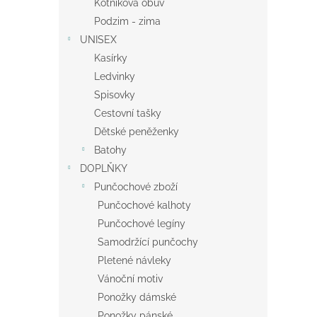
Kotníková obuv
Podzim - zima
UNISEX
Kasírky
Ledvinky
Spisovky
Cestovní tašky
Dětské peněženky
Batohy
DOPLŇKY
Punčochové zboží
Punčochové kalhoty
Punčochové legíny
Samodržící punčochy
Pletené návleky
Vánoční motiv
Ponožky dámské
Ponožky pánské