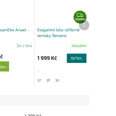
Z
D
ZDARMA
Další
A
produkt
saníčko Arwel -
Elegantní bílo-stříbrné
R
tenisky Tamaris
M
A
Do 7 dnů
Skladem
Kč
1 999 Kč
DETAIL
šíku
...
37
38
39
1 299 Kč