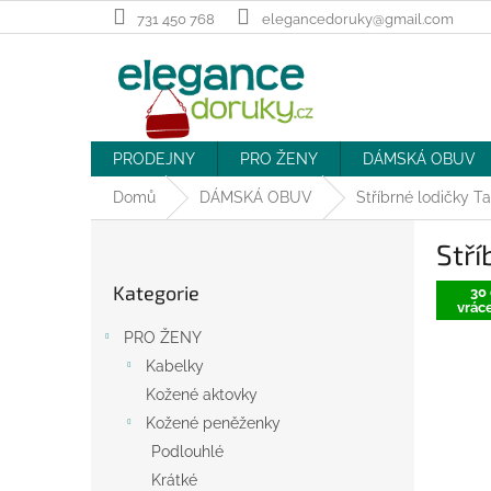
Přejít
731 450 768
elegancedoruky@gmail.com
na
obsah
PRODEJNY
PRO ŽENY
DÁMSKÁ OBUV
Domů
DÁMSKÁ OBUV
Stříbrné lodičky T
P
Stří
o
Přeskočit
s
Kategorie
kategorie
30 
t
vráce
r
PRO ŽENY
a
Kabelky
n
Kožené aktovky
n
í
Kožené peněženky
p
Podlouhlé
a
Krátké