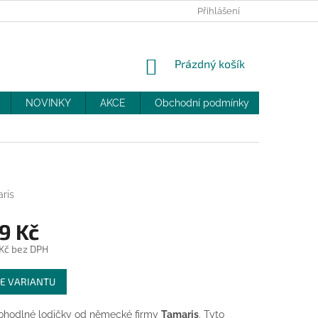
PRODEJNY
SLEVY
MOJE OBJEDNÁVKA
Přihlášení
NÁKUPNÍ
Prázdný košík
KOŠÍK
NOVINKY
AKCE
Obchodní podmínky
DOPRAV
ris
9 Kč
 Kč bez DPH
E VARIANTU
pohodlné lodičky od německé firmy
Tamaris
. Tyto