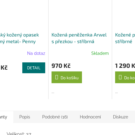
ký kožený opasek
Kožená peněženka Arwel
Kožené p
rný metal- Penny
s přezkou - stříbrná
stříbrné
 95 cm
Na dotaz
Skladem
970 Kč
1 290 
 Kč
DETAIL
Do košíku
Do ko
...
...
anty
Popis
Podobné (16)
Hodnocení
Diskuze
Velikost: 37