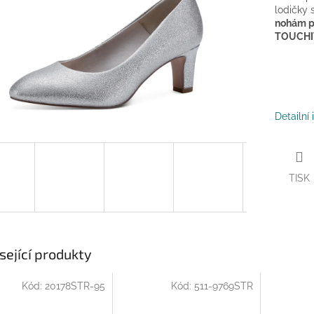
lodičky 
nohám p
TOUCHIT
Detailní
TISK
sející produkty
Kód:
20178STR-95
Kód:
511-9769STR