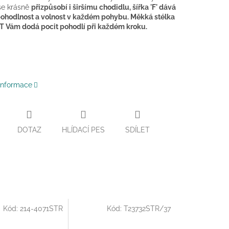
se krásně
přizpůsobí i širšímu chodidlu, šířka 'F' dává
ohodlnost a volnost v každém pohybu.
Měkká stélka
 Vám dodá pocit pohodlí při každém kroku.
 informace
DOTAZ
HLÍDACÍ PES
SDÍLET
Kód:
214-4071STR
Kód:
T23732STR/37