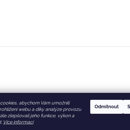
cookies, abychom Vám umožnili
Odmítnout
S
ohlížení webu a díky analýze provozu
Facebook
Věrnostní slevy
le zlepšovali jeho funkce, výkon a
t.
Více informací