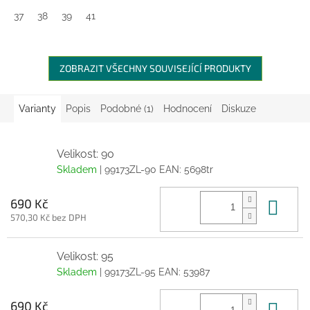
37
38
39
41
ZOBRAZIT VŠECHNY SOUVISEJÍCÍ PRODUKTY
Varianty
Popis
Podobné (1)
Hodnocení
Diskuze
Velikost: 90
Skladem
| 99173ZL-90
EAN:
5698tr
Do 
690 Kč
570,30 Kč bez DPH
Velikost: 95
Skladem
| 99173ZL-95
EAN:
53987
Do 
690 Kč