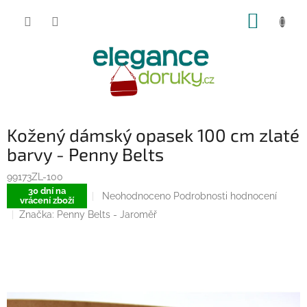
Přejít
NÁKUP
na
obsah
KOŠÍK
Kožený dámský opasek 100 cm zlaté
barvy - Penny Belts
99173ZL-100
30 dní na
Průměrné
Neohodnoceno
Podrobnosti hodnocení
vrácení zboží
hodnocení
Značka:
Penny Belts - Jaroměř
produktu
je
0,0
z
5
hvězdiček.