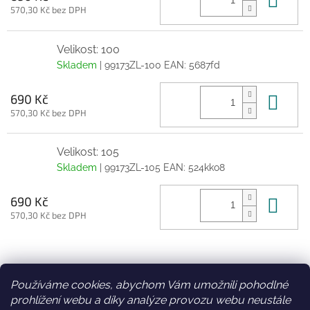
570,30 Kč bez DPH
Velikost: 100
Skladem
| 99173ZL-100
EAN:
5687fd
Do 
690 Kč
570,30 Kč bez DPH
Velikost: 105
Skladem
| 99173ZL-105
EAN:
524kko8
Do 
690 Kč
570,30 Kč bez DPH
Z
á
Používáme cookies, abychom Vám umožnili pohodlné
Facebook
Věrnostní slevy
p
prohlížení webu a díky analýze provozu webu neustále