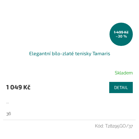
1 499 Kč
–30 %
Elegantní bílo-zlaté tenisky Tamaris
Skladem
1 049 Kč
DETAIL
...
36
Kód:
T28295GO/37