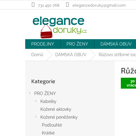
Přejít
731 450 768
elegancedoruky@gmail.com
na
obsah
PRODEJNY
PRO ŽENY
DÁMSKÁ OBUV
Domů
DÁMSKÁ OBUV
Růžovo stříbrné lo
P
Růžo
o
Přeskočit
s
Kategorie
kategorie
30 
t
vráce
r
PRO ŽENY
a
Kabelky
n
Kožené aktovky
n
í
Kožené peněženky
p
Podlouhlé
a
Krátké