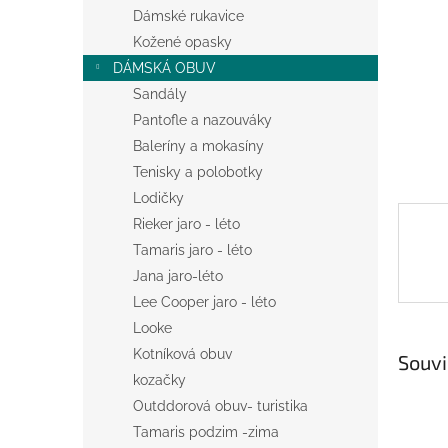
n
Dámské rukavice
e
Kožené opasky
l
DÁMSKÁ OBUV
Sandály
Pantofle a nazouváky
Baleríny a mokasíny
Tenisky a polobotky
Lodičky
Rieker jaro - léto
Tamaris jaro - léto
Jana jaro-léto
Lee Cooper jaro - léto
Looke
Kotníková obuv
Souvi
kozačky
Outddorová obuv- turistika
Tamaris podzim -zima