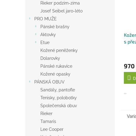
Rieker podzim-zima
Josef Seibel jaro-léto
PRO MUŽE
Pánské brašny
Kože
Aktovky
s pře
Etue
Kožené peněženky
Dolarovky
970
Pánské rukavice
Kožené opasky
D
PÁNSKÁ OBUV
Sandály, pantofle
...
Tenisky, polobotky
Společenská obuv
Rieker
Vari
Tamaris
Lee Cooper