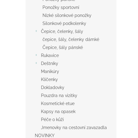
Ponožky sportovní
Nízké silonkové ponožky
Silonkové podkolenky
Čepice, čelenky, šály
čepice, šály, čelenky dámké
Čepice, šály pánské
Rukavice
Deštníky
Manikúry
Klíčenky
Dokladovky
Pouzdra na vizitky
Kosmetické etue
Kapsy na opasek
Péče o kůži
Jmenovky na cestovní zavazadla
NOVINKY