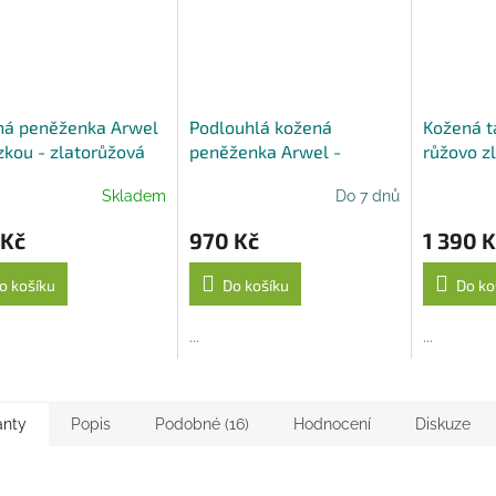
ná peněženka Arwel
Podlouhlá kožená
Kožená t
zkou - zlatorůžová
peněženka Arwel -
růžovo z
zlatorůžová
Skladem
Do 7 dnů
 Kč
970 Kč
1 390 K
o košíku
Do košíku
Do ko
...
...
anty
Popis
Podobné (16)
Hodnocení
Diskuze