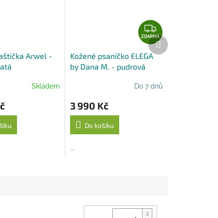
Z
D
ZDARMA
Další
produkt
A
aštička Arwel -
Kožené psaníčko ELEGA
R
latá
by Dana M. - pudrová
M
A
Skladem
Do 7 dnů
č
3 990 Kč
šíku
Do košíku
...