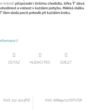
se krásně
přizpůsobí i širšímu chodidlu, šířka 'F' dává
ohodlnost a volnost v každém pohybu.
Měkká stélka
 Vám dodá pocit pohodlí při každém kroku.
 informace
DOTAZ
HLÍDACÍ PES
SDÍLET
Kód:
212-3013PIZ
Kód:
68899/477SPUDR