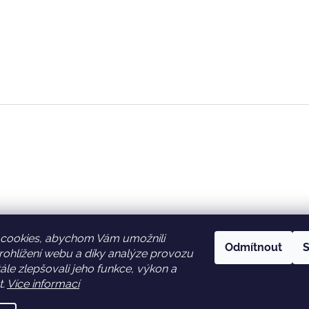
cookies, abychom Vám umožnili
Odmítnout
S
ohlížení webu a díky analýze provozu
Facebook
Věrnostní slevy
le zlepšovali jeho funkce, výkon a
t.
Více informací