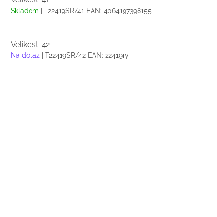
Skladem
| T22419SR/41
EAN:
4064197398155
Velikost: 42
Na dotaz
| T22419SR/42
EAN:
22419ry