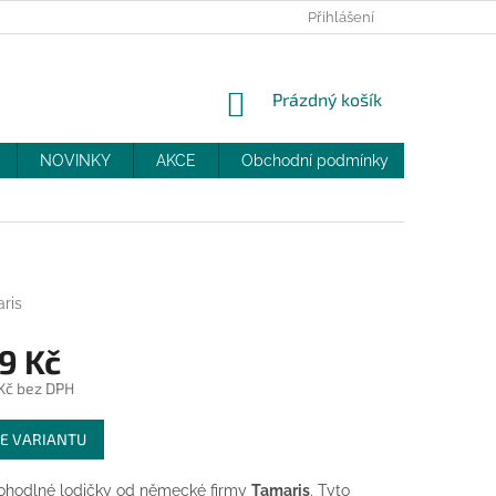
PRODEJNY
SLEVY
MOJE OBJEDNÁVKA
Přihlášení
NÁKUPNÍ
Prázdný košík
KOŠÍK
NOVINKY
AKCE
Obchodní podmínky
DOPRAV
ris
9 Kč
 Kč bez DPH
E VARIANTU
pohodlné lodičky od německé firmy
Tamaris
. Tyto