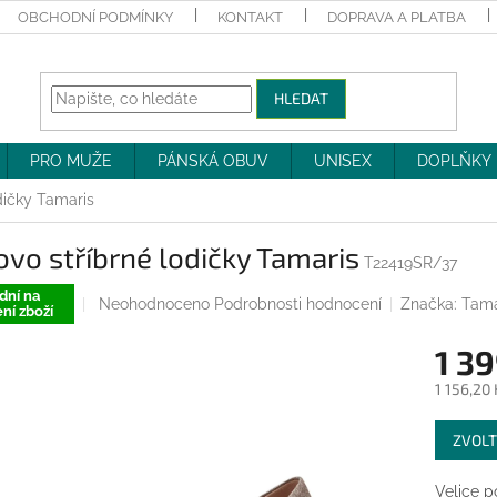
OBCHODNÍ PODMÍNKY
KONTAKT
DOPRAVA A PLATBA
HLEDAT
PRO MUŽE
PÁNSKÁ OBUV
UNISEX
DOPLŇKY
dičky Tamaris
vo stříbrné lodičky Tamaris
T22419SR/37
dní na
Průměrné
Neohodnoceno
Podrobnosti hodnocení
Značka:
Tama
ní zboží
hodnocení
produktu
1 39
je
0,0
1 156,20
z
Měrná
5
ZVOLT
cena:
hvězdiček.
Velice 