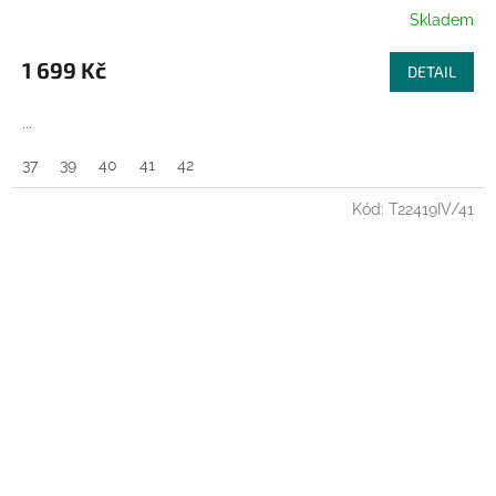
R
Skladem
M
1 699 Kč
DETAIL
A
...
37
39
40
41
42
Kód:
T22419IV/41