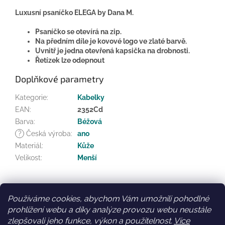
Luxusní psaníčko ELEGA by Dana M.
Psaníčko se otevírá na zip.
Na předním díle je kovové logo ve zlaté barvě.
Uvnitř je jedna otevřená kapsička na drobnosti.
Řetízek lze odepnout
Doplňkové parametry
Kategorie
:
Kabelky
EAN
:
2352Cd
Barva
:
Béžová
?
Česká výroba
:
ano
Materiál
:
Kůže
Velikost
:
Menší
Z
á
Používáme cookies, abychom Vám umožnili pohodlné
Facebook
Věrnostní slevy
p
prohlížení webu a díky analýze provozu webu neustále
a
zlepšovali jeho funkce, výkon a použitelnost.
Více