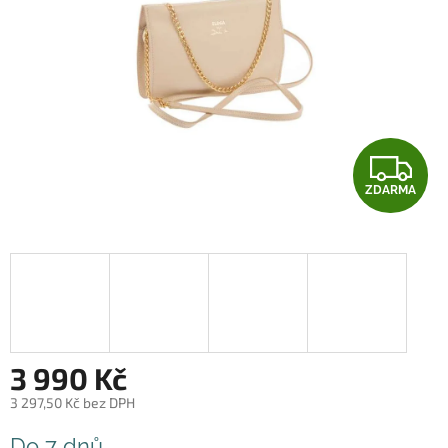
Z
ZDARMA
D
A
R
M
A
3 990 Kč
3 297,50 Kč bez DPH
Měrná
Do 7 dnů