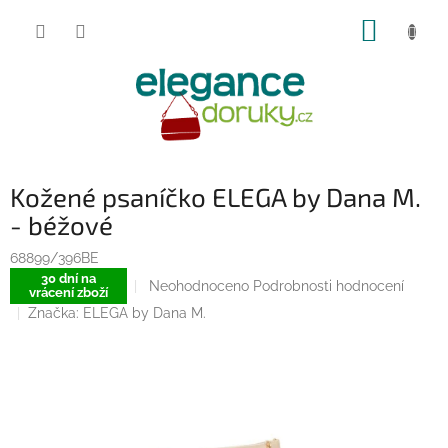
Přejít
NÁKUP
na
obsah
KOŠÍK
Kožené psaníčko ELEGA by Dana M.
- béžové
68899/396BE
30 dní na
Průměrné
Neohodnoceno
Podrobnosti hodnocení
vrácení zboží
hodnocení
Značka:
ELEGA by Dana M.
produktu
je
0,0
z
5
hvězdiček.