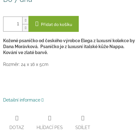
cena:
Přidat do košíku
Kožené psaníčko od českého výrobce Elega z luxusní kolekce by
Dana Morávková. Psaníčko je z luxusní italské kůže Nappa.
Kování ve zlaté barvě.
Rozměr: 24 x 16 x 5cm
Detailní informace
DOTAZ
HLÍDACÍ PES
SDÍLET