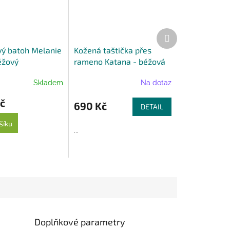
Další
produkt
ý batoh Melanie
Kožená taštička přes
éžový
rameno Katana - béžová
Skladem
Na dotaz
č
690 Kč
DETAIL
šíku
...
Doplňkové parametry