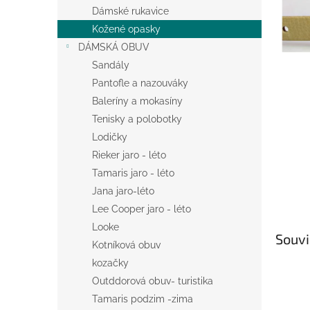
n
Dámské rukavice
e
Kožené opasky
l
DÁMSKÁ OBUV
Sandály
Pantofle a nazouváky
Baleríny a mokasíny
Tenisky a polobotky
Lodičky
Rieker jaro - léto
Tamaris jaro - léto
Jana jaro-léto
Lee Cooper jaro - léto
Looke
Souvi
Kotníková obuv
kozačky
Outddorová obuv- turistika
Tamaris podzim -zima