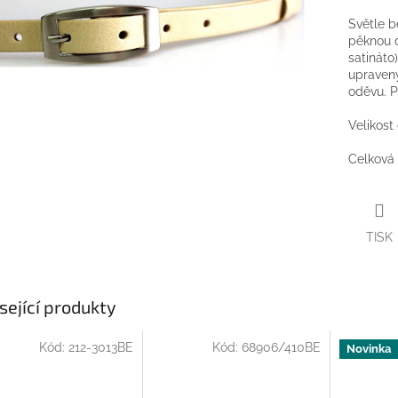
Světle 
pěknou d
satináto
upravený
oděvu. P
Velikost
Celková
TISK
sející produkty
Kód:
212-3013BE
Kód:
68906/410BE
Novinka