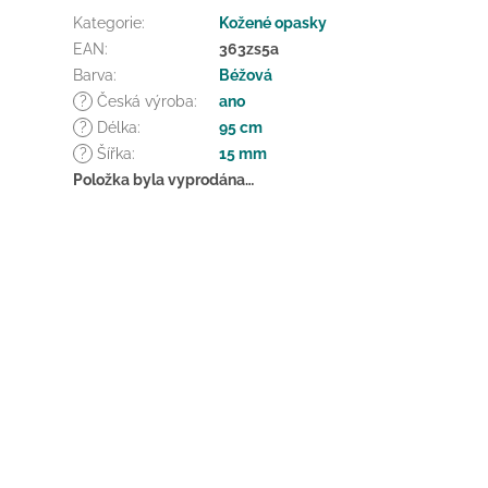
Kategorie
:
Kožené opasky
EAN
:
363zs5a
Barva
:
Béžová
?
Česká výroba
:
ano
?
Délka
:
95 cm
?
Šířka
:
15 mm
Položka byla vyprodána…