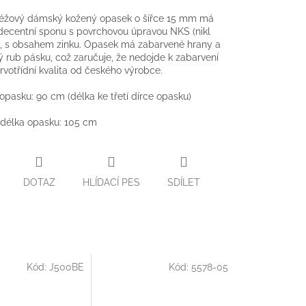
béžový dámský kožený opasek o šířce 15 mm má
ecentní sponu s povrchovou úpravou NKS (nikl
), s obsahem zinku. Opasek má zabarvené hrany a
 rub pásku, což zaručuje, že nedojde k zabarvení
rvotřídní kvalita od českého výrobce.
 opasku: 90 cm (délka ke třetí dírce opasku)
 délka opasku: 105 cm
DOTAZ
HLÍDACÍ PES
SDÍLET
Kód:
J500BE
Kód:
5578-05