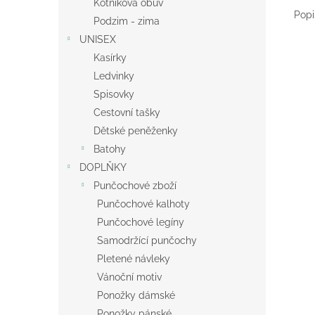
Kotníková obuv
Popi
Podzim - zima
UNISEX
Kasírky
Ledvinky
Spisovky
Cestovní tašky
Dětské peněženky
Batohy
DOPLŇKY
Punčochové zboží
Punčochové kalhoty
Punčochové legíny
Samodržící punčochy
Pletené návleky
Vánoční motiv
Ponožky dámské
Ponožky pánské