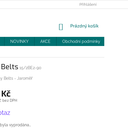
PRODEJNY
SLEVY
MOJE OBJEDNÁVKA
Přihlášení
NÁKUPNÍ
Prázdný košík
KOŠÍK
NOVINKY
AKCE
Obchodní podmínky
DOPRAV
 Belts
15/2BE2-90
y Belts - Jaroměř
 Kč
č bez DPH
otaz
 byla vyprodána…