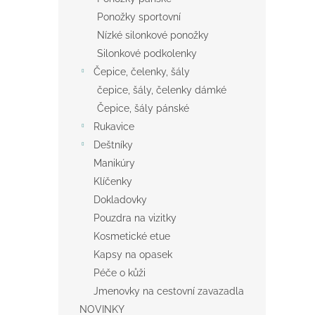
Ponožky sportovní
Nízké silonkové ponožky
Silonkové podkolenky
Čepice, čelenky, šály
čepice, šály, čelenky dámké
Čepice, šály pánské
Rukavice
Deštníky
Manikúry
Klíčenky
Dokladovky
Pouzdra na vizitky
Kosmetické etue
Kapsy na opasek
Péče o kůži
Jmenovky na cestovní zavazadla
NOVINKY