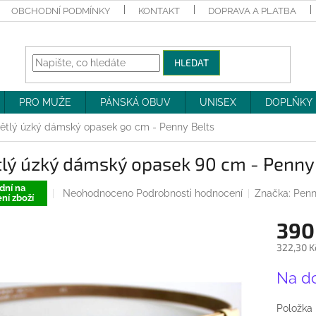
OBCHODNÍ PODMÍNKY
KONTAKT
DOPRAVA A PLATBA
HLEDAT
PRO MUŽE
PÁNSKÁ OBUV
UNISEX
DOPLŇKY
ětlý úzký dámský opasek 90 cm - Penny Belts
lý úzký dámský opasek 90 cm - Penny
dní na
Průměrné
Neohodnoceno
Podrobnosti hodnocení
Značka:
Penn
ní zboží
hodnocení
produktu
390
je
0,0
322,30 K
z
Měrná
5
Na d
cena:
hvězdiček.
Položka