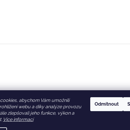
cookies, abychom Vám umožnili
Odmítnout
S
ohlížení webu a díky analýze provozu
Facebook
Věrnostní slevy
le zlepšovali jeho funkce, výkon a
t.
Více informací