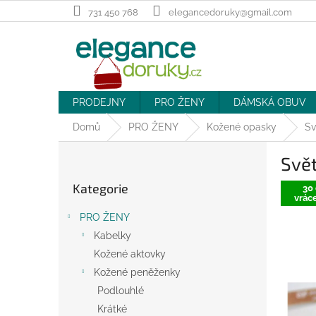
Přejít
731 450 768
elegancedoruky@gmail.com
na
obsah
PRODEJNY
PRO ŽENY
DÁMSKÁ OBUV
Domů
PRO ŽENY
Kožené opasky
Sv
P
Svět
o
Přeskočit
s
Kategorie
kategorie
30 
t
vráce
r
PRO ŽENY
a
Kabelky
n
Kožené aktovky
n
í
Kožené peněženky
p
Podlouhlé
a
Krátké