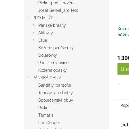
Rieker podzim-zima
Josef Seibel jaro-léto
PRO MUŽE
Pánské brašny
Kožen
Aktovky
béžo
Etue
Kožené peněženky
Dolarovky
1 39
Pánské rukavice
D
Kožené opasky
PÁNSKÁ OBUV
...
Sandály, pantofle
Tenisky, polobotky
Společenská obuv
Popi
Rieker
Tamaris
Lee Cooper
Det