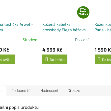
Z
D
ZDARMA
A
á taštička Arwel -
Kožená kabelka
Koženkov
R
vá
crossbody Elega béžová
Paris - b
M
A
Skladem
Do 7 dnů
0 Kč
4 999 Kč
1 590 K
o košíku
Do košíku
Do ko
...
...
s
Podobné (1)
Hodnocení
Diskuze
ailní popis produktu