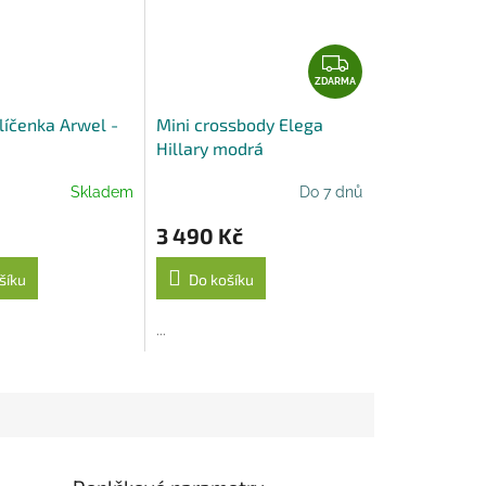
Z
D
ZDARMA
A
líčenka Arwel -
Mini crossbody Elega
R
Hillary modrá
M
A
Skladem
Do 7 dnů
3 490 Kč
šíku
Do košíku
...