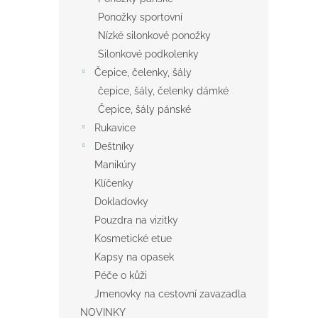
Ponožky sportovní
Nízké silonkové ponožky
Silonkové podkolenky
Čepice, čelenky, šály
čepice, šály, čelenky dámké
Čepice, šály pánské
Rukavice
Deštníky
Manikúry
Klíčenky
Dokladovky
Pouzdra na vizitky
Kosmetické etue
Kapsy na opasek
Péče o kůži
Jmenovky na cestovní zavazadla
NOVINKY