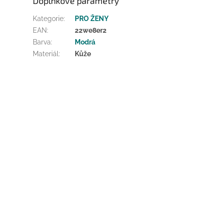
Doplňkové parametry
Kategorie
:
PRO ŽENY
EAN
:
22we8er2
Barva
:
Modrá
Materiál
:
Kůže