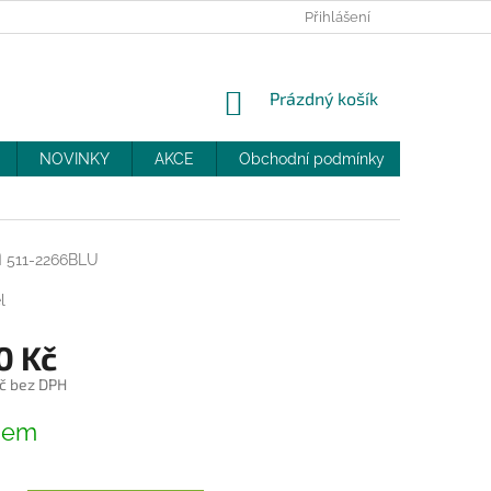
PRODEJNY
SLEVY
MOJE OBJEDNÁVKA
Přihlášení
NÁKUPNÍ
Prázdný košík
KOŠÍK
NOVINKY
AKCE
Obchodní podmínky
DOPRAV
á
511-2266BLU
l
0 Kč
č bez DPH
dem