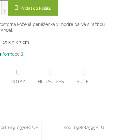
Přidat do košíku
rostorná kožená peněženka v modré barvě s ražbou
 Arwel.
 15 x 9 x 3 cm
 informace
DOTAZ
HLÍDACÍ PES
SDÍLET
Kód:
619-0370BLUE
Kód:
69288/595BLU