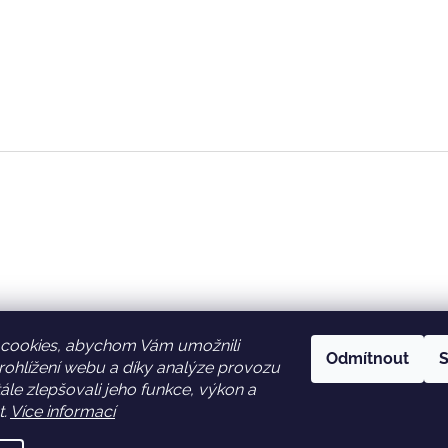
cookies, abychom Vám umožnili
Odmítnout
S
ohlížení webu a díky analýze provozu
Facebook
Věrnostní slevy
le zlepšovali jeho funkce, výkon a
t.
Více informací