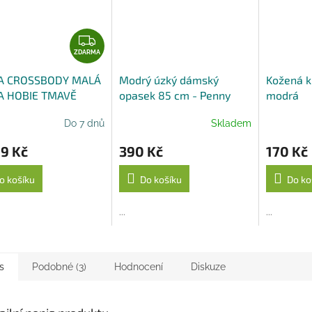
Z
D
ZDARMA
A
A CROSSBODY MALÁ
Modrý úzký dámský
Kožená k
R
A HOBIE TMAVĚ
opasek 85 cm - Penny
modrá
M
RÁ
Belts
A
Do 7 dnů
Skladem
9 Kč
390 Kč
170 Kč
o košíku
Do košíku
Do ko
...
...
s
Podobné (3)
Hodnocení
Diskuze