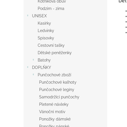
Det
Kotníková obuv
Podzim - zima
UNISEX
Kasírky
Ledvinky
Spisovky
Cestovní tašky
Dětské peněženky
Batohy
DOPLŇKY
Punčochové zboží
Punčochové kalhoty
Punčochové legíny
Samodržící punčochy
Pletené návleky
Vánoční motiv
Ponožky dámské
Ponožky pánské