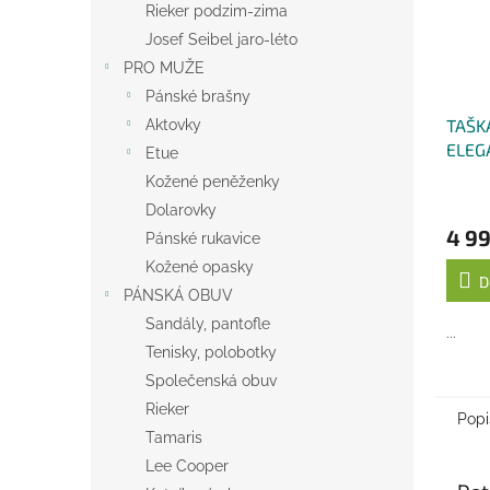
Rieker podzim-zima
Josef Seibel jaro-léto
PRO MUŽE
Pánské brašny
TAŠK
Aktovky
ELEG
Etue
MOD
Kožené peněženky
Dolarovky
4 99
Pánské rukavice
Kožené opasky
D
PÁNSKÁ OBUV
Sandály, pantofle
...
Tenisky, polobotky
Společenská obuv
Rieker
Popi
Tamaris
Lee Cooper