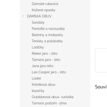
n
Dámské rukavice
e
Kožené opasky
l
DÁMSKÁ OBUV
Sandály
Pantofle a nazouváky
Baleríny a mokasíny
Tenisky a polobotky
Lodičky
Rieker jaro - léto
Tamaris jaro - léto
Jana jaro-léto
Lee Cooper jaro - léto
Looke
Kotníková obuv
Souvi
kozačky
Outddorová obuv- turistika
Tamaris podzim -zima