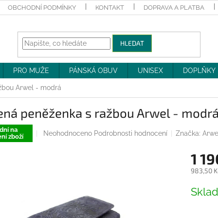
OBCHODNÍ PODMÍNKY
KONTAKT
DOPRAVA A PLATBA
HLEDAT
PRO MUŽE
PÁNSKÁ OBUV
UNISEX
DOPLŇKY
žbou Arwel - modrá
ená peněženka s ražbou Arwel - modr
dní na
Průměrné
Neohodnoceno
Podrobnosti hodnocení
Značka:
Arwe
ní zboží
hodnocení
produktu
1 19
je
0,0
983,50 K
z
Měrná
5
Skla
cena:
hvězdiček.