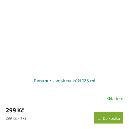
Renapur - vosk na kůži 125 ml
Skladem
299 Kč
Měrná
299 Kč / 1 ks
Do košíku
cena: