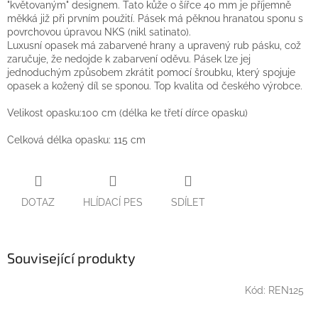
"květovaným" designem. Tato kůže o šířce 40 mm je příjemně
měkká již při prvním použití. Pásek má pěknou hranatou sponu s
povrchovou úpravou NKS (nikl satinato).
Luxusní opasek má zabarvené hrany a upravený rub pásku, což
zaručuje, že nedojde k zabarvení oděvu. Pásek lze jej
jednoduchým způsobem zkrátit pomocí šroubku, který spojuje
opasek a kožený díl se sponou. Top kvalita od českého výrobce.
Velikost opasku:100 cm (délka ke třetí dírce opasku)
Celková délka opasku: 115 cm
DOTAZ
HLÍDACÍ PES
SDÍLET
Související produkty
Kód:
REN125