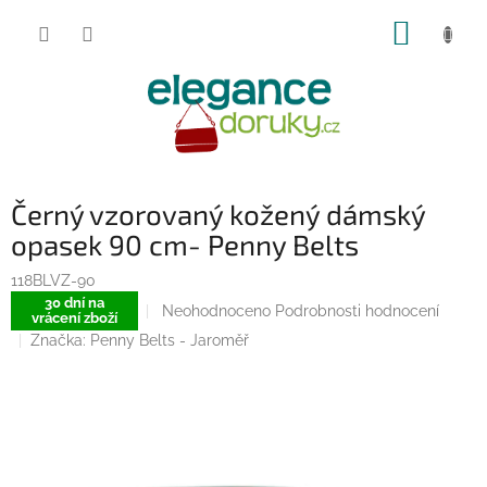
Přejít
NÁKUP
na
obsah
KOŠÍK
Černý vzorovaný kožený dámský
opasek 90 cm- Penny Belts
118BLVZ-90
30 dní na
Průměrné
Neohodnoceno
Podrobnosti hodnocení
vrácení zboží
hodnocení
Značka:
Penny Belts - Jaroměř
produktu
je
0,0
z
5
hvězdiček.