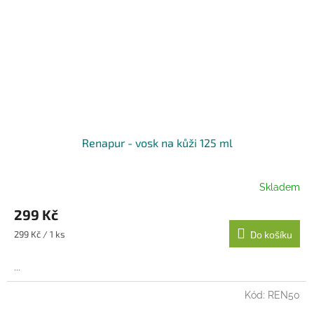
Renapur - vosk na kůži 125 ml
Skladem
299 Kč
Měrná
299 Kč / 1 ks
Do košíku
cena:
...
Kód:
REN50