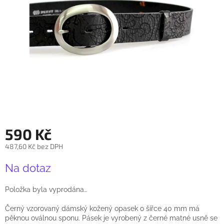
590 Kč
487,60 Kč bez DPH
Měrná
Na dotaz
cena:
Položka byla vyprodána…
Černý vzorovaný dámský kožený opasek o šířce 40 mm má
pěknou oválnou sponu. Pásek je vyrobený z černé matné usně se