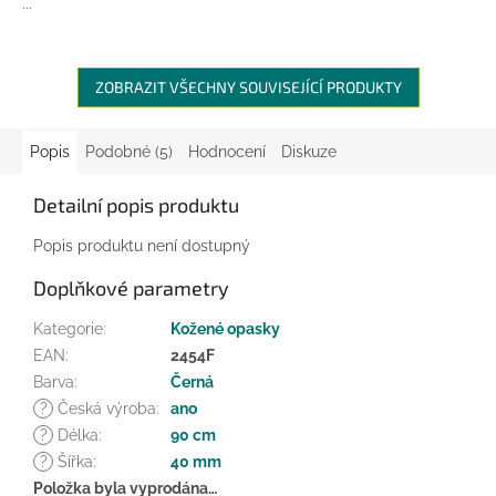
...
ZOBRAZIT VŠECHNY SOUVISEJÍCÍ PRODUKTY
Popis
Podobné (5)
Hodnocení
Diskuze
Detailní popis produktu
Popis produktu není dostupný
Doplňkové parametry
Kategorie
:
Kožené opasky
EAN
:
2454F
Barva
:
Černá
?
Česká výroba
:
ano
?
Délka
:
90 cm
?
Šířka
:
40 mm
Položka byla vyprodána…