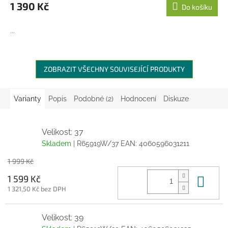
1 390 Kč
Do košíku
...
ZOBRAZIT VŠECHNY SOUVISEJÍCÍ PRODUKTY
Varianty
Popis
Podobné (2)
Hodnocení
Diskuze
Velikost: 37
Skladem
| R65919W/37
EAN:
4060596031211
1 999 Kč
Do 
1 599 Kč
1 321,50 Kč bez DPH
Velikost: 39