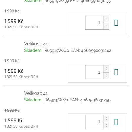
Skladem
| R65919W/39
EAN:
4060596031235
1 999 Kč
Do 
1 599 Kč
1 321,50 Kč bez DPH
Velikost: 40
Skladem
| R65919W/40
EAN:
4060596031242
1 999 Kč
Do 
1 599 Kč
1 321,50 Kč bez DPH
Velikost: 41
Skladem
| R65919W/41
EAN:
4060596031259
1 999 Kč
Do 
1 599 Kč
1 321,50 Kč bez DPH