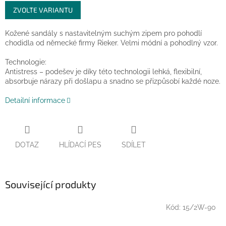
Měrná
ZVOLTE VARIANTU
cena:
Kožené sandály s nastavitelným suchým zipem pro pohodlí
chodidla od německé firmy Rieker. Velmi módní a pohodlný vzor.
Technologie:
Antistress – podešev je díky této technologii lehká, flexibilní,
absorbuje nárazy při došlapu a snadno se přizpůsobí každé noze.
Detailní informace
DOTAZ
HLÍDACÍ PES
SDÍLET
Související produkty
Kód:
15/2W-90