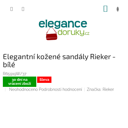
Přejít
NÁKUP
na
obsah
KOŠÍK
Elegantní kožené sandály Rieker -
bílé
R65919W/37
30 dní na
Sleva
vrácení zboží
Průměrné
Neohodnoceno
Podrobnosti hodnocení
Značka:
Rieker
hodnocení
produktu
je
0,0
z
5
hvězdiček.