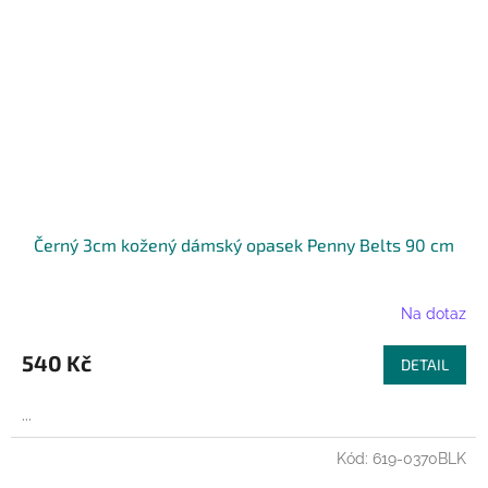
Černý 3cm kožený dámský opasek Penny Belts 90 cm
Na dotaz
540 Kč
DETAIL
...
Kód:
619-0370BLK