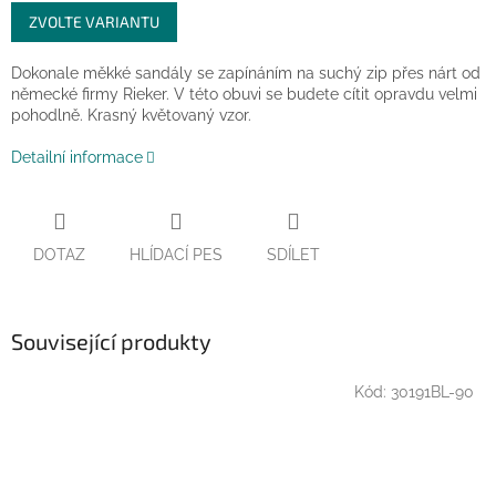
Měrná
ZVOLTE VARIANTU
cena:
Dokonale měkké sandály se zapínáním na suchý zip přes nárt od
německé firmy Rieker. V této obuvi se budete cítit opravdu velmi
pohodlně. Krasný květovaný vzor.
Detailní informace
DOTAZ
HLÍDACÍ PES
SDÍLET
Související produkty
Kód:
30191BL-90