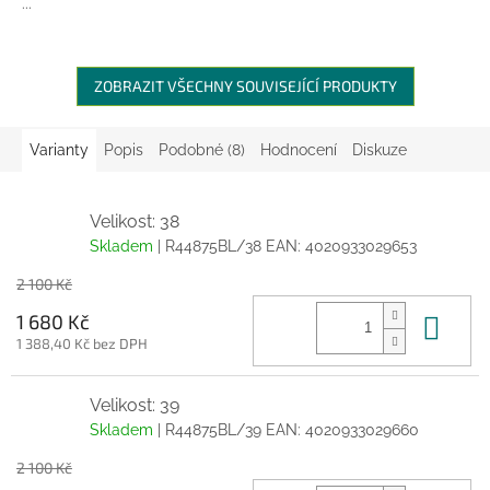
...
ZOBRAZIT VŠECHNY SOUVISEJÍCÍ PRODUKTY
Varianty
Popis
Podobné (8)
Hodnocení
Diskuze
Velikost: 38
Skladem
| R44875BL/38
EAN:
4020933029653
2 100 Kč
Do 
1 680 Kč
1 388,40 Kč bez DPH
Velikost: 39
Skladem
| R44875BL/39
EAN:
4020933029660
2 100 Kč