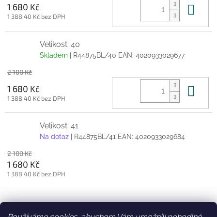
Do 
1 680 Kč
1 388,40 Kč bez DPH
Velikost: 40
Skladem
| R44875BL/40
EAN:
4020933029677
2 100 Kč
Do 
1 680 Kč
1 388,40 Kč bez DPH
Velikost: 41
Na dotaz
| R44875BL/41
EAN:
4020933029684
2 100 Kč
1 680 Kč
1 388,40 Kč bez DPH
Z
á
Používáme cookies, abychom Vám umožnili pohodlné