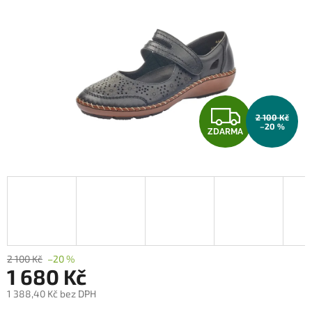
Z
2 100 Kč
–20 %
ZDARMA
D
A
R
M
A
2 100 Kč
–20 %
1 680 Kč
1 388,40 Kč bez DPH