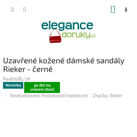
Přejít
NÁKUP
na
obsah
KOŠÍK
Uzavřené kožené dámské sandály
Rieker - černé
R44875BL/38
Novinka
30 dní na
vrácení zboží
Průměrné
Neohodnoceno
Podrobnosti hodnocení
Značka:
Rieker
hodnocení
produktu
je
0,0
z
5
hvězdiček.