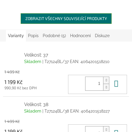
ZOBRAZIT VŠECHNY SOUVISEJÍCÍ PRODUKTY
Varianty
Popis
Podobné (5)
Hodnocení
Diskuze
Velikost: 37
Skladem
| T27124BL/37
EAN:
4064201518210
1 499 Kč
Do 
1 199 Kč
990,90 Kč bez DPH
Velikost: 38
Skladem
| T27124BL/38
EAN:
4064201518227
1 499 Kč
1 199 Kč