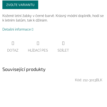
Měrná
ZVOLTE VARIANTU
cena:
Kožené letní žabky v černé barvě. Krásný módní doplněk, hodí se
k letním šatům, tak k džínám.
Detailní informace
DOTAZ
HLÍDACÍ PES
SDÍLET
Související produkty
Kód:
212-3013BLK