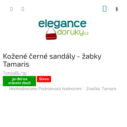
Přejít
NÁKUP
na
obsah
KOŠÍK
Kožené černé sandály - žabky
Tamaris
T27124BL/39
30 dní na
Sleva
vrácení zboží
Průměrné
Neohodnoceno
Podrobnosti hodnocení
Značka:
Tamaris
hodnocení
produktu
je
0,0
z
5
hvězdiček.