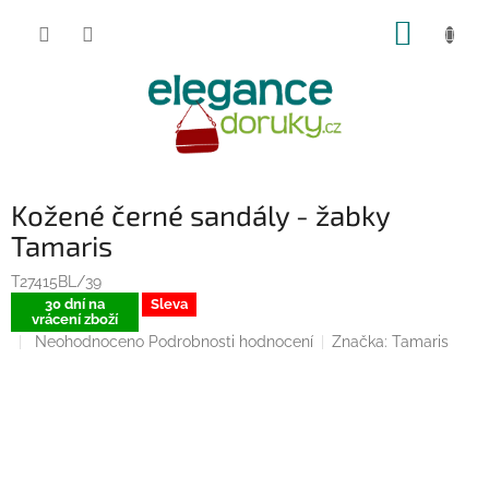
Přejít
NÁKUP
na
obsah
KOŠÍK
Kožené černé sandály - žabky
Tamaris
T27415BL/39
30 dní na
Sleva
vrácení zboží
Průměrné
Neohodnoceno
Podrobnosti hodnocení
Značka:
Tamaris
hodnocení
produktu
je
0,0
z
5
hvězdiček.