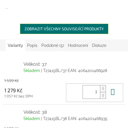
...
ZOBRAZIT VŠECHNY SOUVISEJÍCÍ PRODUKTY
Varianty
Popis
Podobné (5)
Hodnocení
Diskuze
Velikost: 37
Skladem
| T27415BL/37
EAN:
4064201468928
1 599 Kč
Do 
1 279 Kč
1 057 Kč bez DPH
Velikost: 38
Skladem
| T27415BL/38
EAN:
4064201468935