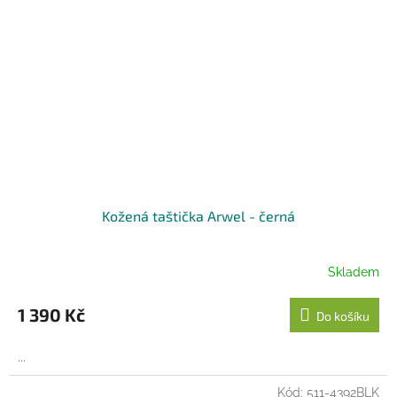
Kožená taštička Arwel - černá
Skladem
1 390 Kč
Do košíku
...
Kód:
511-4392BLK