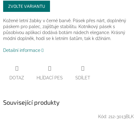
Měrná
ZVOLTE VARIANTU
cena:
Kožené letní žabky v černé barvě.
Pásek přes nárt, doplněný
páskem pro palec, zajišťuje stabilitu. Kotníkový pásek s
působivou aplikací dodává botám nádech elegance.
Krásný
módní doplněk, hodí se k letním šatům, tak k džínám.
Detailní informace
DOTAZ
HLÍDACÍ PES
SDÍLET
Související produkty
Kód:
212-3013BLK