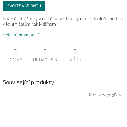
Měrná
ZVOLTE VARIANTU
cena:
Kožené letní žabky v černé barvě. Krásný módní doplněk, hodí se
k letním šatům, tak k džínám.
Detailní informace
DOTAZ
HLÍDACÍ PES
SDÍLET
Související produkty
Kód:
212-3013BLK