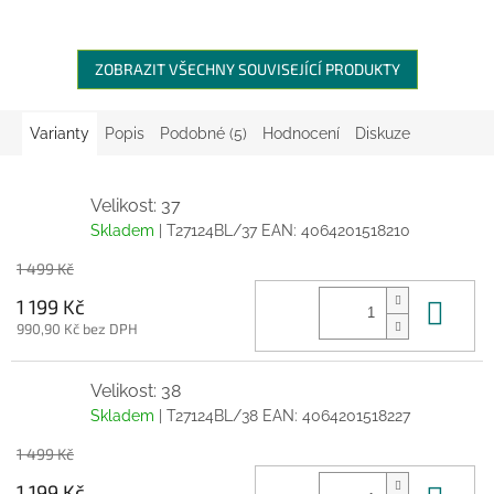
ZOBRAZIT VŠECHNY SOUVISEJÍCÍ PRODUKTY
Varianty
Popis
Podobné (5)
Hodnocení
Diskuze
Velikost: 37
Skladem
| T27124BL/37
EAN:
4064201518210
1 499 Kč
Do 
1 199 Kč
990,90 Kč bez DPH
Velikost: 38
Skladem
| T27124BL/38
EAN:
4064201518227
1 499 Kč
1 199 Kč