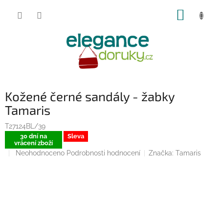
Přejít
NÁKUP
na
obsah
KOŠÍK
Kožené černé sandály - žabky
Tamaris
T27124BL/39
30 dní na
Sleva
vrácení zboží
Průměrné
Neohodnoceno
Podrobnosti hodnocení
Značka:
Tamaris
hodnocení
produktu
je
0,0
z
5
hvězdiček.