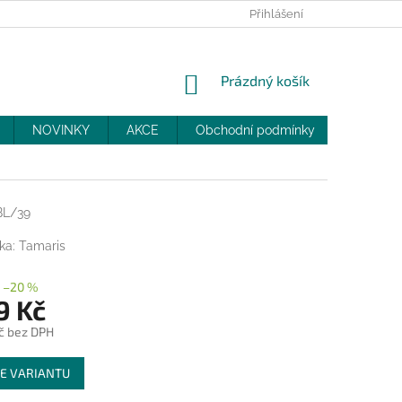
PRODEJNY
SLEVY
MOJE OBJEDNÁVKA
Přihlášení
NÁKUPNÍ
Prázdný košík
KOŠÍK
NOVINKY
AKCE
Obchodní podmínky
DOPRAV
BL/39
ka:
Tamaris
–20 %
9 Kč
č bez DPH
E VARIANTU