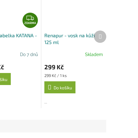
Z
D
ZDARMA
A
Další
abelka KATANA -
Renapur - vosk na kůži
R
produkt
125 ml
M
A
Do 7 dnů
Skladem
Kč
299 Kč
Měrná
299 Kč / 1 ks
šíku
cena:
Do košíku
...