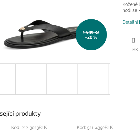
Kožené l
hodí se 
Detailní
1 499 Kč
–20 %
TISK
sející produkty
Kód:
212-3013BLK
Kód:
511-4392BLK