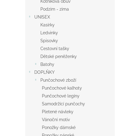
Kotníková obuv
Podzim - zima
UNISEX
Kasírky
Ledvinky
Spisovky
Cestovní tašky
Dětské peněženky
Batohy
DOPLŇKY
Punčochové zboží
Punčochové kalhoty
Punčochové legíny
Samodržící punčochy
Pletené návleky
Vánoční motiv
Ponožky dámské
Ponožky pánské