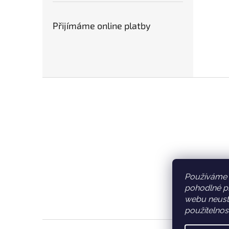
Přijímáme online platby
Z
á
p
a
t
í
Používáme 
pohodlné pr
webu neustá
použitelnos