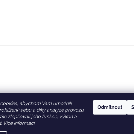
cookies, abychom Vám umožnili
Odmítnout
S
ohlížení webu a díky analýze provozu
Facebook
Věrnostní slevy
le zlepšovali jeho funkce, výkon a
t.
Více informací