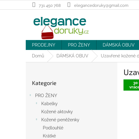
Přejít
731 450 768
elegancedoruky@gmail.com
na
obsah
PRODEJNY
PRO ŽENY
DÁMSKÁ OBUV
Domů
DÁMSKÁ OBUV
Uzavřené kožené d
P
Uzav
o
Přeskočit
s
Kategorie
kategorie
30 
t
vráce
r
PRO ŽENY
a
Kabelky
n
Kožené aktovky
n
í
Kožené peněženky
p
Podlouhlé
a
Krátké