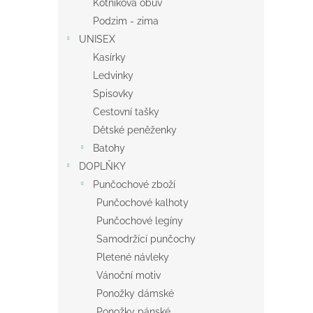
Kotníková obuv
Podzim - zima
UNISEX
Kasírky
Ledvinky
Spisovky
Cestovní tašky
Dětské peněženky
Batohy
DOPLŇKY
Punčochové zboží
Punčochové kalhoty
Punčochové legíny
Samodržící punčochy
Pletené návleky
Vánoční motiv
Ponožky dámské
Ponožky pánské