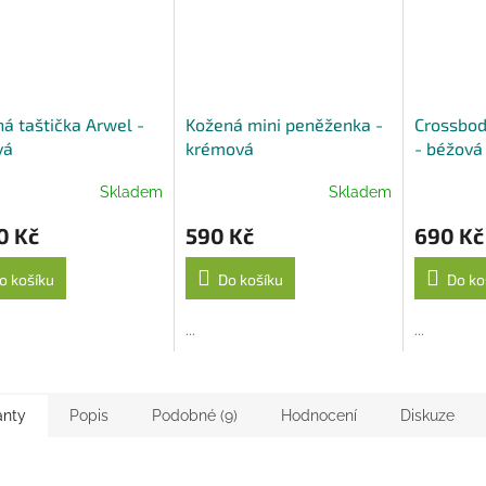
á taštička Arwel -
Kožená mini peněženka -
Crossbod
vá
krémová
- béžová
Skladem
Skladem
0 Kč
590 Kč
690 Kč
o košíku
Do košíku
Do ko
...
...
anty
Popis
Podobné (9)
Hodnocení
Diskuze