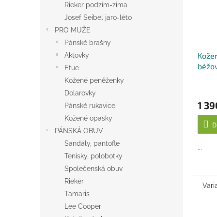
Rieker podzim-zima
Josef Seibel jaro-léto
PRO MUŽE
Pánské brašny
Kožen
Aktovky
béžo
Etue
Kožené peněženky
Dolarovky
1 39
Pánské rukavice
Kožené opasky
D
PÁNSKÁ OBUV
Sandály, pantofle
...
Tenisky, polobotky
Společenská obuv
Rieker
Vari
Tamaris
Lee Cooper