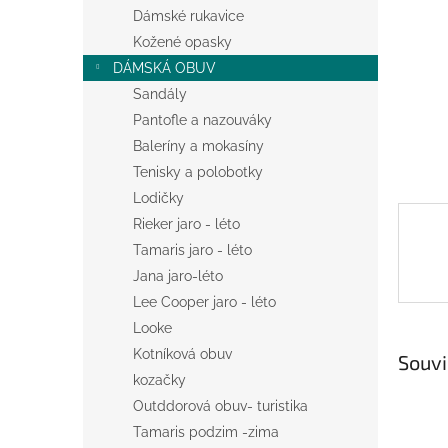
n
Dámské rukavice
e
Kožené opasky
l
DÁMSKÁ OBUV
Sandály
Pantofle a nazouváky
Baleríny a mokasíny
Tenisky a polobotky
Lodičky
Rieker jaro - léto
Tamaris jaro - léto
Jana jaro-léto
Lee Cooper jaro - léto
Looke
Kotníková obuv
Souvi
kozačky
Outddorová obuv- turistika
Tamaris podzim -zima