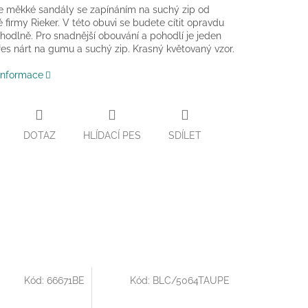
e měkké sandály se zapínáním na suchý zip od
firmy Rieker. V této obuvi se budete cítit opravdu
hodlně. Pro snadnější obouvání a pohodlí je jeden
es nárt na gumu a suchý zip. Krasný květovaný vzor.
 informace
DOTAZ
HLÍDACÍ PES
SDÍLET
Kód:
66671BE
Kód:
BLC/5064TAUPE