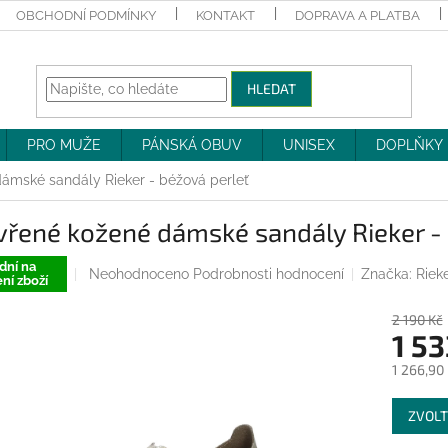
OBCHODNÍ PODMÍNKY
KONTAKT
DOPRAVA A PLATBA
HLEDAT
PRO MUŽE
PÁNSKÁ OBUV
UNISEX
DOPLŇKY
ámské sandály Rieker - béžová perleť
řené kožené dámské sandály Rieker -
dní na
Průměrné
Neohodnoceno
Podrobnosti hodnocení
Značka:
Riek
ní zboží
hodnocení
produktu
2 190 Kč
je
1 53
0,0
z
1 266,90
5
Měrná
hvězdiček.
ZVOLT
cena: