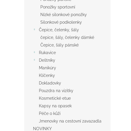
Ponožky sportovní
Nízké silonkové ponožky
Silonkové podkolenky
Čepice, čelenky, šály
čepice, šály, čelenky dámké
Čepice, šály pánské
Rukavice
Deštníky
Manikúry
Klíčenky
Dokladovky
Pouzdra na vizitky
Kosmetické etue
Kapsy na opasek
Péče o kůži
Jmenovky na cestovní zavazadla
NOVINKY