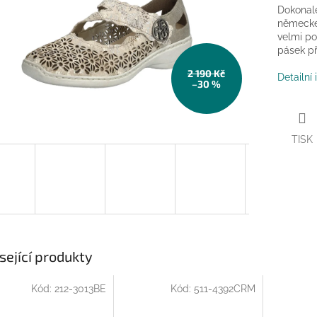
Dokonal
německé 
velmi po
pásek př
2 190 Kč
Detailní
–30 %
TISK
sející produkty
Kód:
212-3013BE
Kód:
511-4392CRM