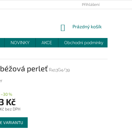
PRODEJNY
SLEVY
MOJE OBJEDNÁVKA
Přihlášení
NÁKUPNÍ
Prázdný košík
KOŠÍK
NOVINKY
AKCE
Obchodní podmínky
DOPRAV
 béžová perleť
R413G4/39
er
–30 %
3 Kč
 Kč bez DPH
E VARIANTU