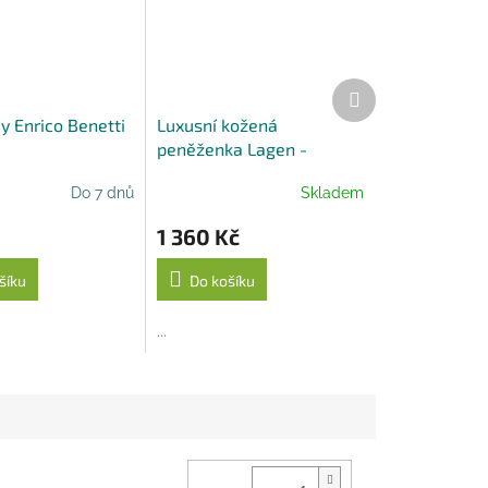
Další
produkt
y Enrico Benetti
Luxusní kožená
peněženka Lagen -
béžová
Do 7 dnů
Skladem
1 360 Kč
šíku
Do košíku
...