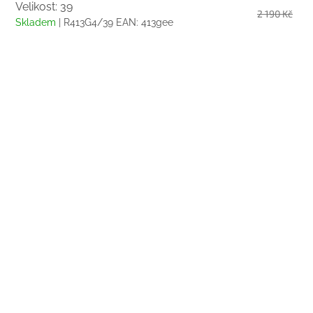
Velikost: 39
2 190 Kč
Skladem
| R413G4/39
EAN:
413gee