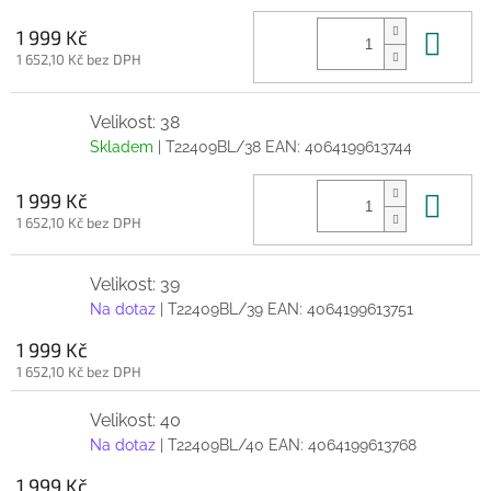
Do 
1 999 Kč
1 652,10 Kč bez DPH
Velikost: 38
Skladem
| T22409BL/38
EAN:
4064199613744
Do 
1 999 Kč
1 652,10 Kč bez DPH
Velikost: 39
Na dotaz
| T22409BL/39
EAN:
4064199613751
1 999 Kč
1 652,10 Kč bez DPH
Velikost: 40
Na dotaz
| T22409BL/40
EAN:
4064199613768
1 999 Kč