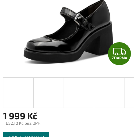
Z
ZDARMA
D
A
R
M
A
1 999 Kč
1 652,10 Kč bez DPH
Měrná