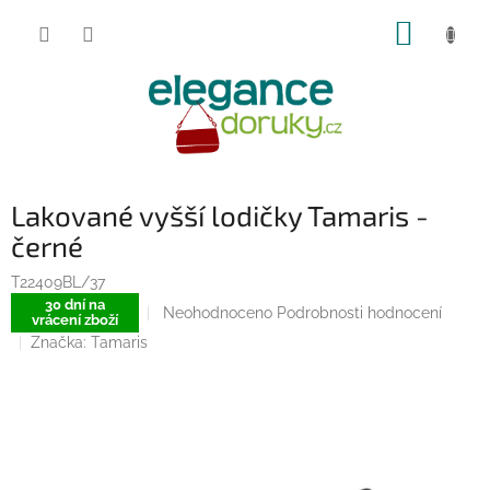
Přejít
NÁKUP
na
obsah
KOŠÍK
Lakované vyšší lodičky Tamaris -
černé
T22409BL/37
30 dní na
Průměrné
Neohodnoceno
Podrobnosti hodnocení
vrácení zboží
hodnocení
Značka:
Tamaris
produktu
je
0,0
z
5
hvězdiček.