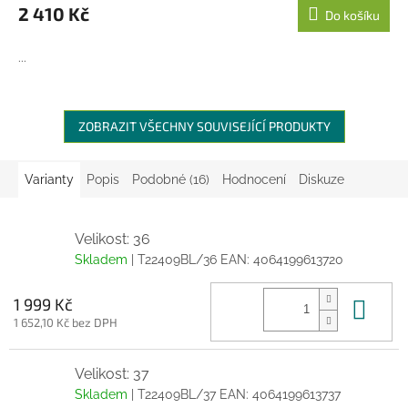
2 410 Kč
Do košíku
...
ZOBRAZIT VŠECHNY SOUVISEJÍCÍ PRODUKTY
Varianty
Popis
Podobné (16)
Hodnocení
Diskuze
Velikost: 36
Skladem
| T22409BL/36
EAN:
4064199613720
Do 
1 999 Kč
1 652,10 Kč bez DPH
Velikost: 37
Skladem
| T22409BL/37
EAN:
4064199613737