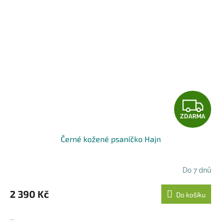
Z
ZDARMA
D
Černé kožené psaníčko Hajn
A
R
Do 7 dnů
M
2 390 Kč
Do košíku
A
...