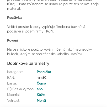
kůže). Tímto způsobem se upravuje pouze ten nejkvalitnější
materiál.
Podšívka
Vnitřní prostor kabely vyplňuje škrobená bavlněná
podšívka s logem firmy HAJN.
Kování
Na psaníčko je použito kování - černý nikl (magnetický
buldok, kterým se společenská kabelka uzavírá).
Doplňkové parametry
Kategorie
:
Psaníčka
EAN
:
3138C
Barva
:
Černá
?
Česká výroba
:
ano
Materiál
:
Kůže
Velikost
:
Menší