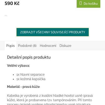
590 Kč
Do košíku
...
ZOBRAZIT VŠECHNY SOUVISEJÍCÍ PRODUKTY
Popis
Podobné (8)
Hodnocení
Diskuze
Detailní popis produktu
Vnitřní výbava:
1x hlavní separace
1x kožená kapsička
Materiál - pravá kůže
Kabelka je vyrobená z kvalitní hladké hovězí usně (pravá
kůže), která je probarvena tzv. tampónováním. Při tomto
procesu krásně vynikne přírodní kresba usně (struktura