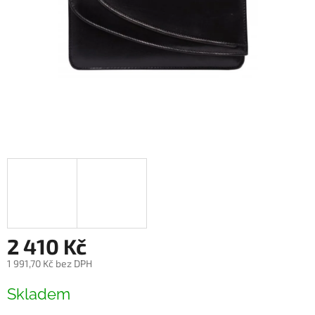
2 410 Kč
1 991,70 Kč bez DPH
Měrná
Skladem
cena: