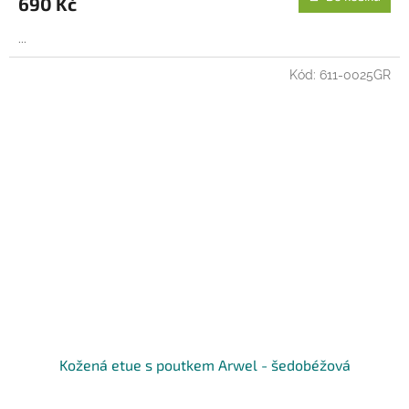
690 Kč
...
Kód:
611-0025GR
Kožená etue s poutkem Arwel - šedobéžová