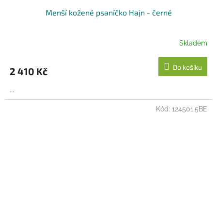
Menší kožené psaníčko Hajn - černé
Skladem
Do košíku
2 410 Kč
...
Kód:
124501.5BE