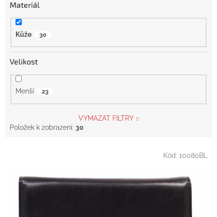
Materiál
Kůže
30
Velikost
Menší
23
VYMAZAT FILTRY
Položek k zobrazení:
30
V
Kód:
10080BL
ý
p
i
s
p
r