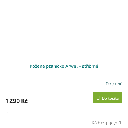
Kožené psaníčko Arwel - stříbrné
Do 7 dnů
Do košíku
1 290 Kč
...
Kód:
214-4071ZL