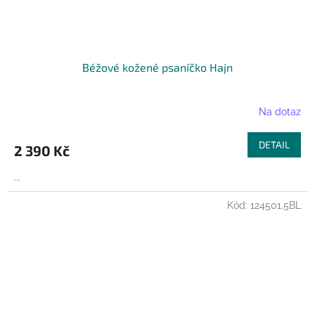
Béžové kožené psaníčko Hajn
Na dotaz
DETAIL
2 390 Kč
...
Kód:
124501.5BL