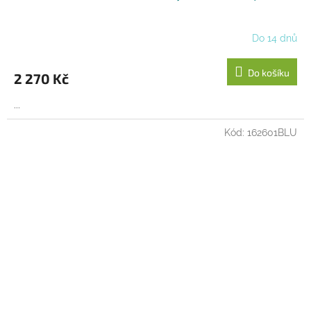
Do 14 dnů
Do košíku
2 270 Kč
...
Kód:
162601BLU