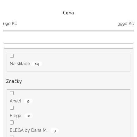
í
p
Cena
r
o
690
Kč
3990
Kč
d
u
k
t
ů
Na skladě
14
Značky
Arwel
9
Elega
2
ELEGA by Dana M.
3