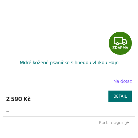
Z
ZDARMA
D
Mdré kožené psaníčko s hnědou vlnkou Hajn
A
R
Na dotaz
M
DETAIL
2 590 Kč
A
...
Kód:
100901.3BL