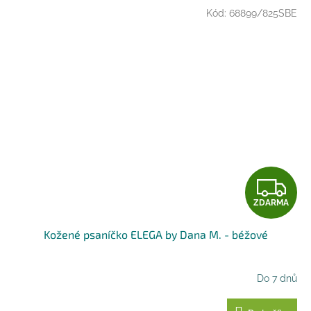
Kód:
68899/825SBE
Z
ZDARMA
D
Kožené psaníčko ELEGA by Dana M. - béžové
A
R
Do 7 dnů
M