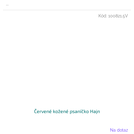
...
Kód:
100821.5V
Červené kožené psaníčko Hajn
Na dotaz