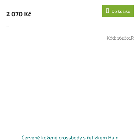
M
Do košíku
2 070 Kč
A
...
Kód:
162601R
Červené kožené crossbody s řetízkem Hajn