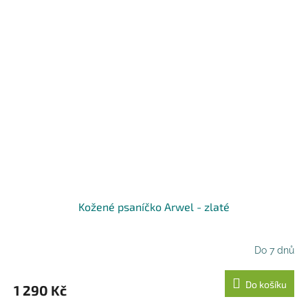
Kožené psaníčko Arwel - zlaté
Do 7 dnů
Do košíku
1 290 Kč