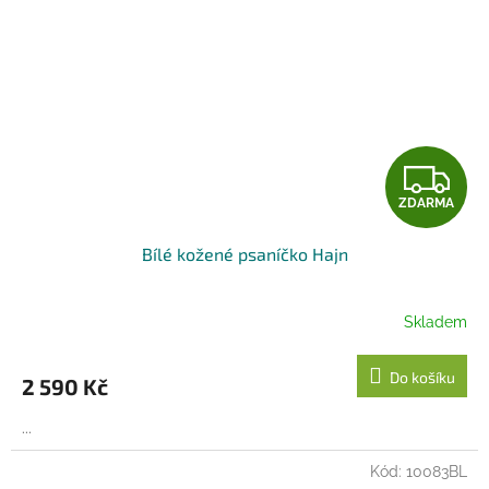
Z
ZDARMA
D
Bílé kožené psaníčko Hajn
A
R
Skladem
M
Do košíku
2 590 Kč
A
...
Kód:
10083BL