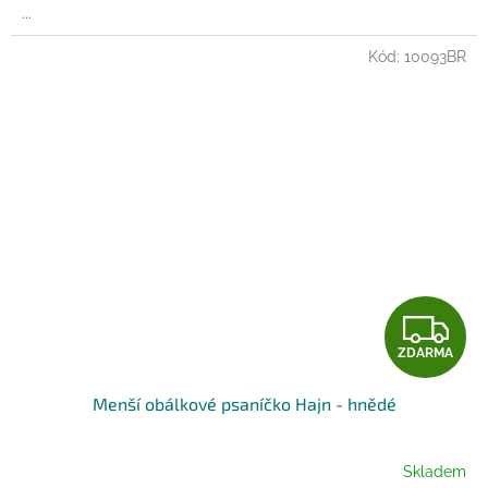
...
Kód:
10093BR
Z
ZDARMA
D
Menší obálkové psaníčko Hajn - hnědé
A
R
Skladem