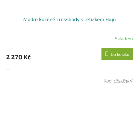
Modré kožené crossbody s řetízkem Hajn
Skladem
Do košíku
2 270 Kč
...
Kód:
1625815V