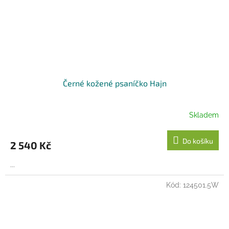
Černé kožené psaníčko Hajn
Skladem
Do košíku
2 540 Kč
...
Kód:
124501.5W