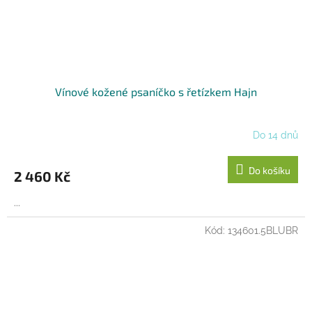
Vínové kožené psaníčko s řetízkem Hajn
Do 14 dnů
Do košíku
2 460 Kč
...
Kód:
134601.5BLUBR