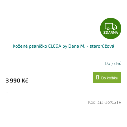
Z
ZDARMA
D
Kožené psaníčko ELEGA by Dana M. - starorůžová
A
R
Do 7 dnů
M
Do košíku
3 990 Kč
A
...
Kód:
214-4071STR