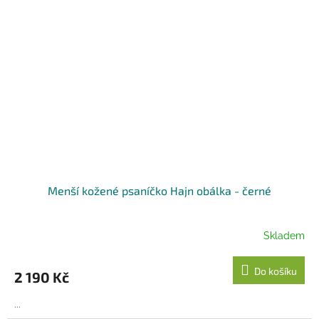
Menší kožené psaníčko Hajn obálka - černé
Skladem
Do košíku
2 190 Kč
...