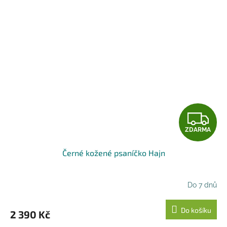
Z
ZDARMA
D
Černé kožené psaníčko Hajn
A
R
Do 7 dnů
M
Do košíku
2 390 Kč
A