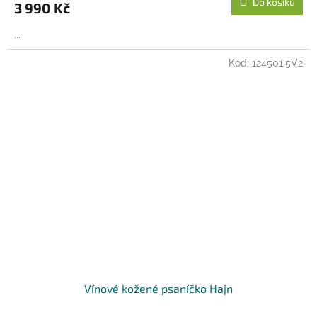
Do košíku
3 990 Kč
A
...
Kód:
124501.5V2
Vínové kožené psaníčko Hajn