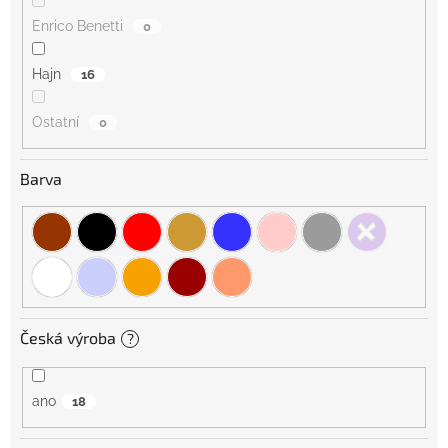
Enrico Benetti
0
Hajn
16
Ostatní
0
Barva
Česká výroba
?
ano
18