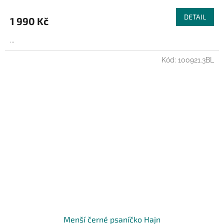
DETAIL
1 990 Kč
...
Kód:
100921.3BL
Menší černé psaníčko Hajn