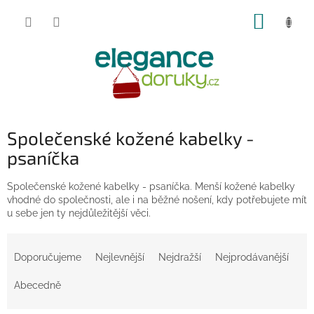
Přejít
NÁKUP
na
obsah
KOŠÍK
Společenské kožené kabelky -
psaníčka
Společenské kožené kabelky - psaníčka. Menší kožené kabelky
vhodné do společnosti, ale i na běžné nošení, kdy potřebujete mít
u sebe jen ty nejdůležitější věci.
Ř
a
Doporučujeme
Nejlevnější
Nejdražší
Nejprodávanější
z
e
Abecedně
n