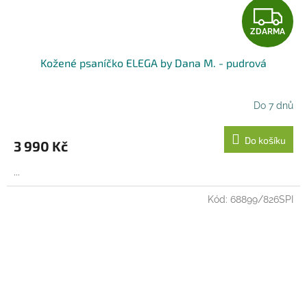
Z
ZDARMA
D
Kožené psaníčko ELEGA by Dana M. - pudrová
A
R
Do 7 dnů
M
Do košíku
3 990 Kč
A
...
Kód:
68899/826SPI