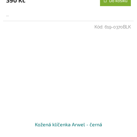
390 Kč
Do košíku
...
Kód:
619-0370BLK
Kožená klíčenka Arwel - černá