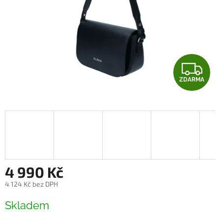
Z
ZDARMA
D
A
R
M
A
4 990 Kč
4 124 Kč bez DPH
Měrná
Skladem
cena: