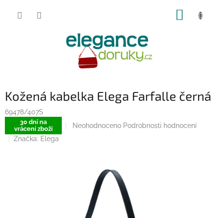
Přejít
NÁKUP
na
obsah
KOŠÍK
Kožená kabelka Elega Farfalle černá
69478/407S
30 dní na
Průměrné
Neohodnoceno
Podrobnosti hodnocení
vrácení zboží
hodnocení
Značka:
Elega
produktu
je
0,0
z
5
hvězdiček.