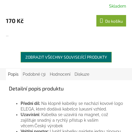
Skladem
170 Kč
Do košíku
...
ZOBRAZIT VŠECHNY SOUVISEJÍCÍ PRODUKTY
Popis
Podobné (3)
Hodnocení
Diskuze
Detailní popis produktu
Přední díl:
Na klopně kabelky se nachází kovové logo
ELEGA, které dodává kabelce luxusní vzhled.
Uzavírání:
Kabelka se uzavírá na magnet, což
zajišťuje snadný a rychlý přístup k vašim
věcem.Český výrobek
Vnitřní prostor:
Uvnitř kabelky najdete jednu zipovou