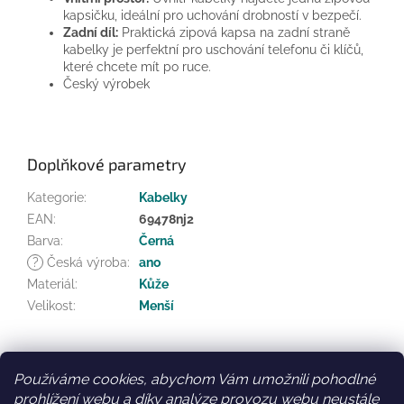
kapsičku, ideální pro uchování drobností v bezpečí.
Zadní díl:
Praktická zipová kapsa na zadní straně
kabelky je perfektní pro uschování telefonu či klíčů,
které chcete mít po ruce.
Český výrobek
Doplňkové parametry
Kategorie
:
Kabelky
EAN
:
69478nj2
Barva
:
Černá
?
Česká výroba
:
ano
Materiál
:
Kůže
Velikost
:
Menší
Z
á
Používáme cookies, abychom Vám umožnili pohodlné
Facebook
Věrnostní slevy
p
prohlížení webu a díky analýze provozu webu neustále