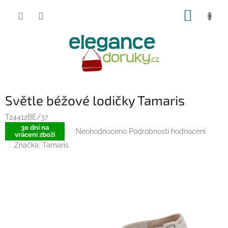
Přejít
NÁKUP
na
obsah
KOŠÍK
Světle béžové lodičky Tamaris
T24412BE/37
30 dní na
Průměrné
Neohodnoceno
Podrobnosti hodnocení
vrácení zboží
hodnocení
Značka:
Tamaris
produktu
je
0,0
z
5
hvězdiček.