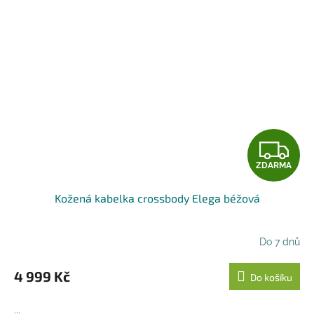
Z
ZDARMA
D
Kožená kabelka crossbody Elega béžová
A
R
Do 7 dnů
M
4 999 Kč
Do košíku
A
...