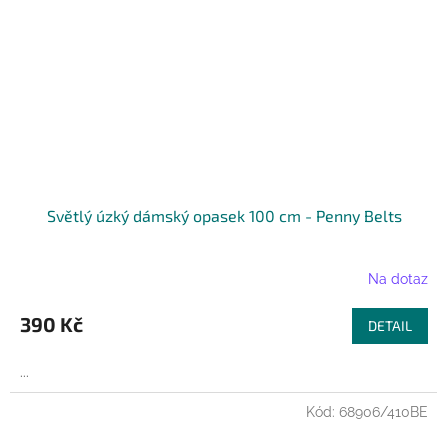
Světlý úzký dámský opasek 100 cm - Penny Belts
Na dotaz
390 Kč
DETAIL
...
Kód:
68906/410BE