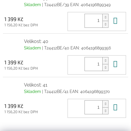
Skladem
| T24412BE/39
EAN:
4064196899349
Do 
1 399 Kč
1 156,20 Kč bez DPH
Velikost: 40
Skladem
| T24412BE/40
EAN:
4064196899356
Do 
1 399 Kč
1 156,20 Kč bez DPH
Velikost: 41
Skladem
| T24412BE/41
EAN:
4064196899370
Do 
1 399 Kč
1 156,20 Kč bez DPH