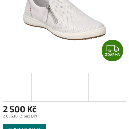
Z
ZDARMA
D
A
R
M
A
2 500 Kč
2 066,10 Kč bez DPH
Měrná