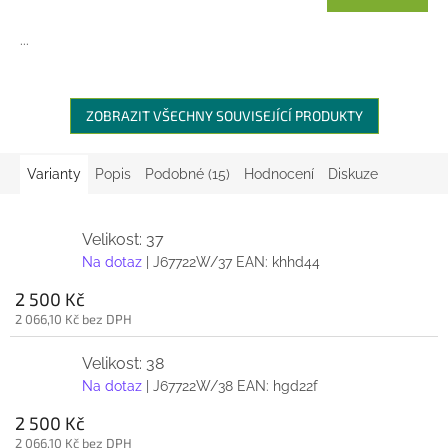
cena:
...
ZOBRAZIT VŠECHNY SOUVISEJÍCÍ PRODUKTY
Varianty
Popis
Podobné (15)
Hodnocení
Diskuze
Velikost: 37
Na dotaz
| J67722W/37
EAN:
khhd44
2 500 Kč
2 066,10 Kč bez DPH
Velikost: 38
Na dotaz
| J67722W/38
EAN:
hgd22f
2 500 Kč
2 066,10 Kč bez DPH