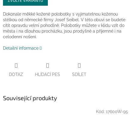
ZVOLTE VARIANTU
cena:
Dokonale měkké kožené polobotky s vyjímatelnou koženou
stélkou od německé firmy Josef Seibel. V této obuvi se budete
cítit opravdu velmi pohodlně.
Polobotky můžete v klidu vzít do
města i na dlouhou procházku, jsou prodyšné a příjemné i na
celodenní nošení.
Detailní informace
DOTAZ
HLÍDACÍ PES
SDÍLET
Související produkty
Kód:
17600W-95