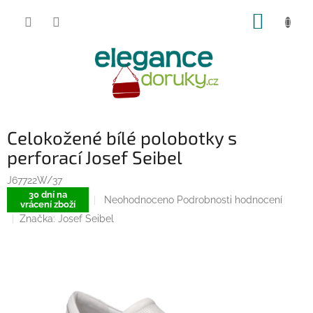
Přejít
NÁKUP
na
obsah
KOŠÍK
Celokožené bílé polobotky s
perforací Josef Seibel
J67722W/37
30 dní na
Průměrné
Neohodnoceno
Podrobnosti hodnocení
vrácení zboží
hodnocení
Značka:
Josef Seibel
produktu
je
0,0
z
5
hvězdiček.