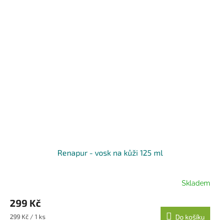
Renapur - vosk na kůži 125 ml
Skladem
299 Kč
Měrná
299 Kč / 1 ks
Do košíku