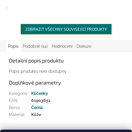
A
...
ZOBRAZIT VŠECHNY SOUVISEJÍCÍ PRODUKTY
Popis
Podobné (14)
Hodnocení
Diskuze
Detailní popis produktu
Popis produktu není dostupný
Doplňkové parametry
Kategorie
:
Klíčenky
EAN
:
61903651
Barva
:
Černá
Materiál
:
Kůže
Z