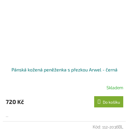
Pánská kožená peněženka s přezkou Arwel - černá
Skladem
720 Kč
Do košíku
...
Kód:
112-2036BL