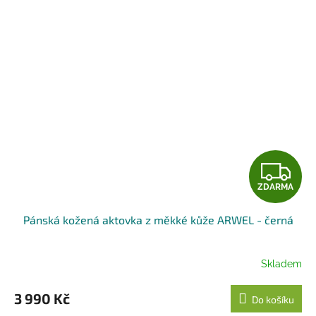
Z
ZDARMA
D
Pánská kožená aktovka z měkké kůže ARWEL - černá
A
R
Skladem
M
3 990 Kč
Do košíku