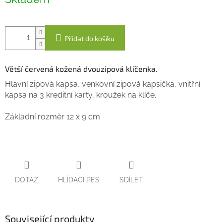
cena:
Přidat do košíku
Větší červená kožená dvouzipová klíčenka.
Hlavní zipová kapsa, venkovní zipová kapsička, vnitřní
kapsa na 3 kreditní karty, kroužek na klíče.
Základní rozměr 12 x 9 cm
DOTAZ
HLÍDACÍ PES
SDÍLET
Související produkty