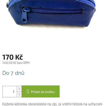
170 Kč
140,50 Kč bez DPH
Měrná
Do 7 dnů
cena:
Přidat do košíku
Kožená klíčenka otevíratelná na zip, 1x vnitřní řetízek na uchycení