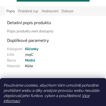
Popis
Podobné (14)
Hodnocení
Diskuze
Detailní popis produktu
Popis produktu není dostupný
Doplňkové parametry
Kategorie
:
Klíčenky
EAN
:
705C
Barva
:
Modrá
Materiál
:
Kůže
Z
á
Používáme cookies, abychom Vám umožnili pohodlné
Facebook
Věrnostní slevy
p
prohlížení webu a díky analýze provozu webu neustále
a
zlepšovali jeho funkce, výkon a použitelnost.
Více
t
informací
í