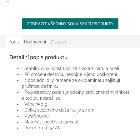
ZOBRAZIT VŠECHNY SOUVISEJÍCÍ PRODUKTY
Popis
Hodnocení
Diskuze
Detailní popis produktu
Stabilní díky konstrukci ze sklolaminátu a oceli
Při otočení deštníku nedojde k jeho poškození
2 poslední díly ramene ze sklolaminátu zajišťují
pružnost deštníku
Polyesterový potah je odolný proti změnám vlhkosti
a teplot, nesráží se
Váha 350 g
Délka složeného deštníku je 27 cm
Vystřelovací
Materiál : ocel/sklolaminát
Počet prutů 54/8