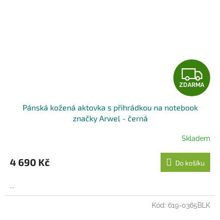
Z
ZDARMA
D
Pánská kožená aktovka s přihrádkou na notebook
A
značky Arwel - černá
R
Skladem
M
4 690 Kč
Do košíku
A
...
Kód:
619-0365BLK