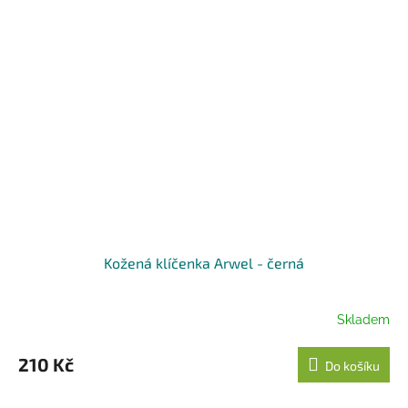
Kožená klíčenka Arwel - černá
Skladem
210 Kč
Do košíku
...