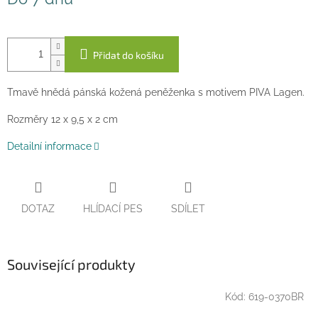
cena:
Přidat do košíku
Tmavě hnědá pánská kožená peněženka s motivem PIVA Lagen.
Rozměry 12 x 9,5 x 2 cm
Detailní informace
DOTAZ
HLÍDACÍ PES
SDÍLET
Související produkty
Kód:
619-0370BR