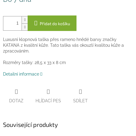
cena:
Přidat do košíku
Luxusní klopnová taška přes rameno hnědé barvy značky
KATANA z kvalitní kůže. Tato taška vás okouzlí kvalitou kůže a
zpracováním.
Rozměry tašky: 28,5 x 33 x 8 cm
Detailní informace
DOTAZ
HLÍDACÍ PES
SDÍLET
Související produkty