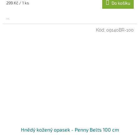
Měrná
299 Kč / 1 ks
Do košíku
cena:
...
Kód:
09140BR-100
Hnědý kožený opasek - Penny Belts 100 cm