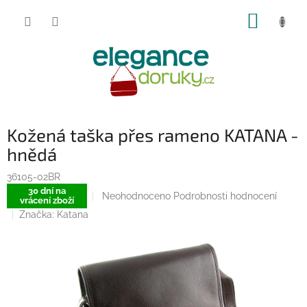
Přejít
NÁKUP
na
obsah
KOŠÍK
Kožená taška přes rameno KATANA -
hnědá
36105-02BR
30 dní na
Průměrné
Neohodnoceno
Podrobnosti hodnocení
vrácení zboží
hodnocení
Značka:
Katana
produktu
je
0,0
z
5
hvězdiček.