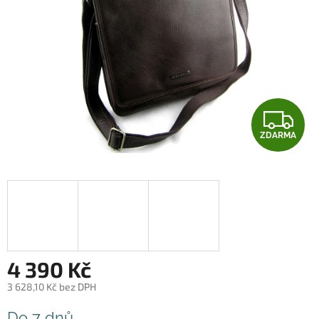
Z
ZDARMA
D
A
R
M
A
4 390 Kč
3 628,10 Kč bez DPH
Měrná
Do 7 dnů