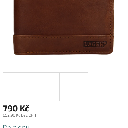
790 Kč
652,90 Kč bez DPH
Měrná
Do 7 dnů