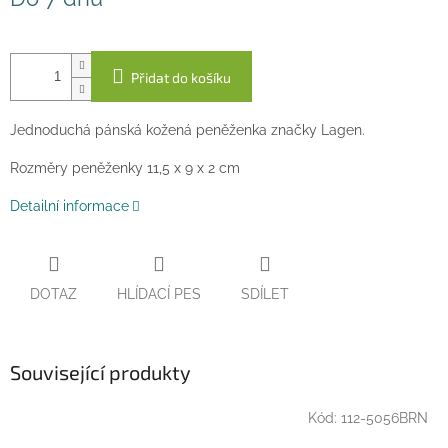
cena:
Přidat do košíku
Jednoduchá pánská kožená peněženka značky Lagen.
Rozměry peněženky 11,5 x 9 x 2 cm
Detailní informace
DOTAZ
HLÍDACÍ PES
SDÍLET
Související produkty
Kód:
112-5056BRN