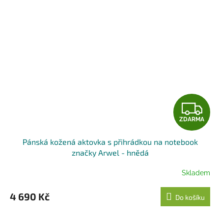
Z
ZDARMA
D
Pánská kožená aktovka s přihrádkou na notebook
A
značky Arwel - hnědá
R
Skladem
M
4 690 Kč
Do košíku
A