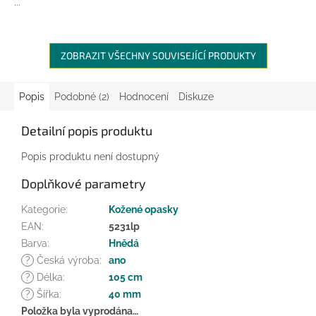
...
ZOBRAZIT VŠECHNY SOUVISEJÍCÍ PRODUKTY
Popis
Podobné (2)
Hodnocení
Diskuze
Detailní popis produktu
Popis produktu není dostupný
Doplňkové parametry
Kategorie
:
Kožené opasky
EAN
:
5231lp
Barva
:
Hnědá
?
Česká výroba
:
ano
?
Délka
:
105 cm
?
Šířka
:
40 mm
Položka byla vyprodána…