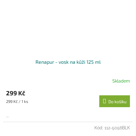
Renapur - vosk na kůži 125 ml
Skladem
299 Kč
Měrná
299 Kč / 1 ks
Do košíku
cena:
...
Kód:
112-5056BLK