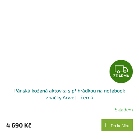
Z
ZDARMA
D
Pánská kožená aktovka s přihrádkou na notebook
A
značky Arwel - černá
R
Skladem
M
4 690 Kč
Do košíku
A