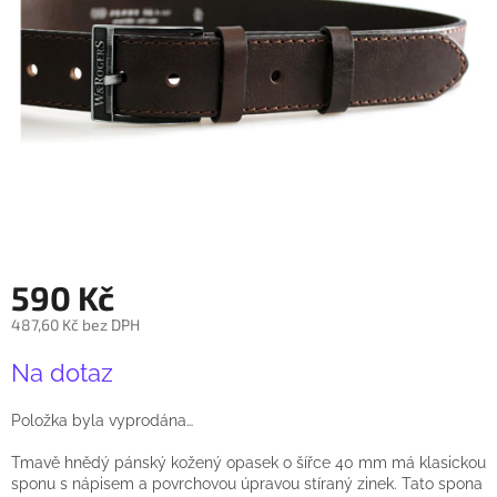
590 Kč
487,60 Kč bez DPH
Měrná
Na dotaz
cena:
Položka byla vyprodána…
Tmavě hnědý pánský kožený opasek o šířce 40 mm má klasickou
sponu s nápisem a povrchovou úpravou stíraný zinek. Tato spona