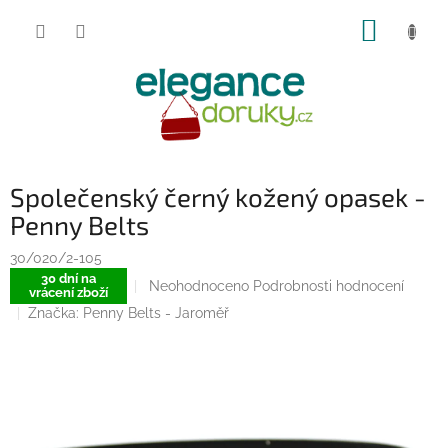
Přejít
NÁKUP
na
obsah
KOŠÍK
Společenský černý kožený opasek -
Penny Belts
30/020/2-105
30 dní na
Průměrné
Neohodnoceno
Podrobnosti hodnocení
vrácení zboží
hodnocení
Značka:
Penny Belts - Jaroměř
produktu
je
0,0
z
5
hvězdiček.