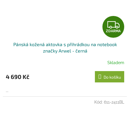
Z
ZDARMA
D
Pánská kožená aktovka s přihrádkou na notebook
A
značky Arwel - černá
R
Skladem
M
4 690 Kč
Do košíku
A
...
Kód:
611-2411BL