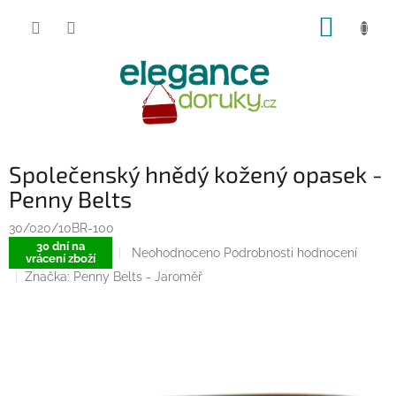
Přejít
NÁKUP
na
obsah
KOŠÍK
Společenský hnědý kožený opasek -
Penny Belts
30/020/10BR-100
30 dní na
Průměrné
Neohodnoceno
Podrobnosti hodnocení
vrácení zboží
hodnocení
Značka:
Penny Belts - Jaroměř
produktu
je
0,0
z
5
hvězdiček.