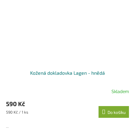
Kožená dokladovka Lagen - hnědá
Skladem
590 Kč
Měrná
590 Kč / 1 ks
Do košíku
cena:
...