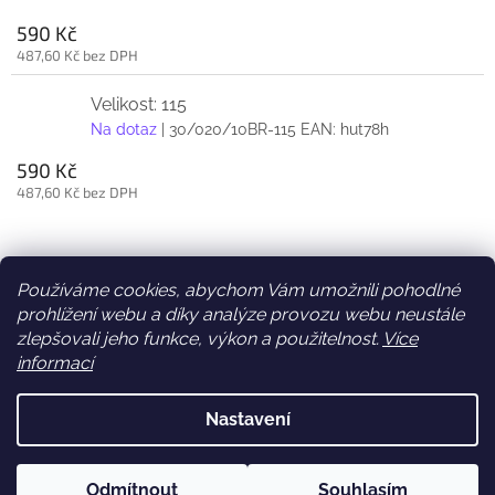
590 Kč
487,60 Kč bez DPH
Velikost: 115
Na dotaz
| 30/020/10BR-115
EAN:
hut78h
590 Kč
487,60 Kč bez DPH
Z
á
Používáme cookies, abychom Vám umožnili pohodlné
Facebook
Věrnostní slevy
p
prohlížení webu a díky analýze provozu webu neustále
a
zlepšovali jeho funkce, výkon a použitelnost.
Více
t
informací
í
Vytvořil Shoptet
Nastavení
Copyright 2026
Elegancedoruky.cz
. Všechna práva vyhrazena.
Odmítnout
Souhlasím
Upravit nastavení cookies