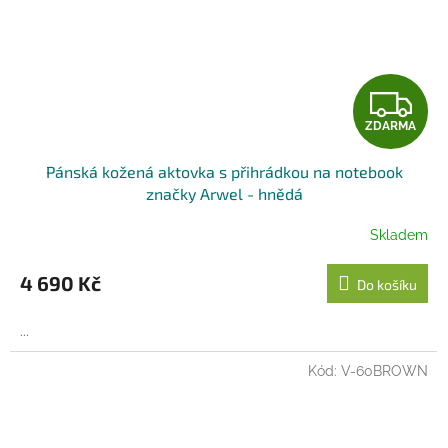
Z
ZDARMA
D
Pánská kožená aktovka s přihrádkou na notebook
A
značky Arwel - hnědá
R
Skladem
M
4 690 Kč
Do košíku
A
...
Kód:
V-60BROWN