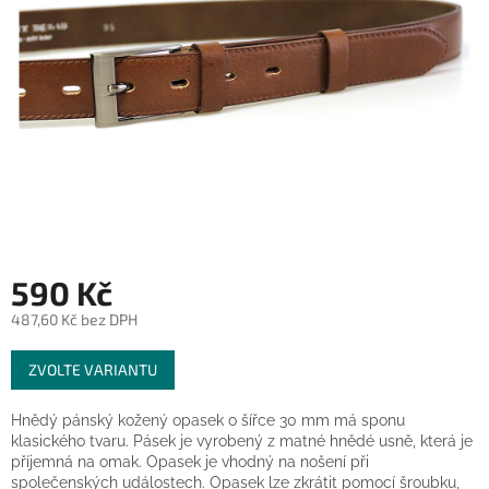
590 Kč
487,60 Kč bez DPH
Měrná
ZVOLTE VARIANTU
cena:
Hnědý pánský kožený opasek o šířce 30 mm má sponu
klasického tvaru. Pásek je vyrobený z matné hnědé usně, která je
příjemná na omak. Opasek je vhodný na nošení při
společenských událostech. Opasek lze zkrátit pomocí šroubku,