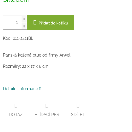
cena:
Přidat do košíku
Kód: 611-2411BL
Pánská kožená etue od firmy Arwel.
Rozměry: 22 x 17 x 8 cm
Detailní informace
DOTAZ
HLÍDACÍ PES
SDÍLET