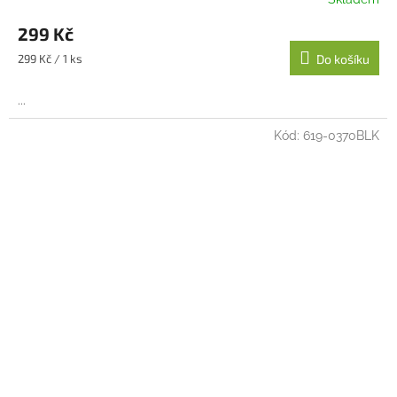
299 Kč
Měrná
299 Kč / 1 ks
Do košíku
cena:
...
Kód:
619-0370BLK