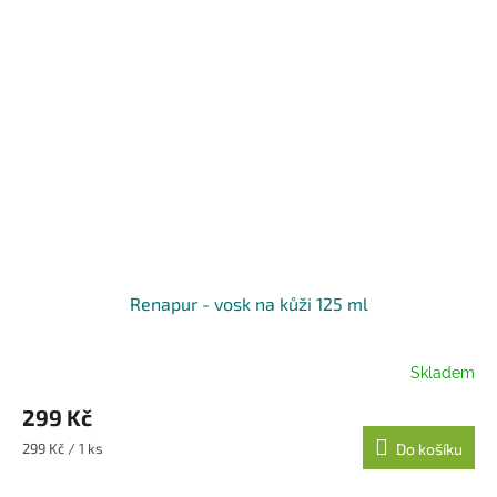
Renapur - vosk na kůži 125 ml
Skladem
299 Kč
Měrná
299 Kč / 1 ks
Do košíku
cena: