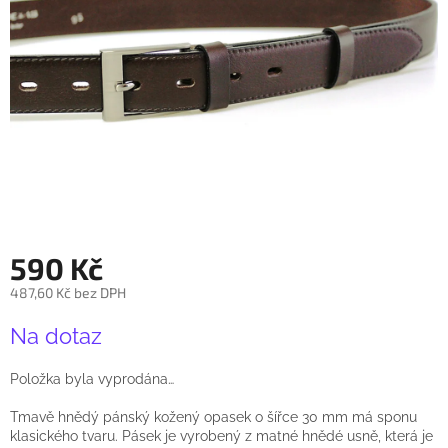
590 Kč
487,60 Kč bez DPH
Měrná
Na dotaz
cena:
Položka byla vyprodána…
Tmavě hnědý pánský kožený opasek o šířce 30 mm má sponu
klasického tvaru. Pásek je vyrobený z matné hnědé usně, která je