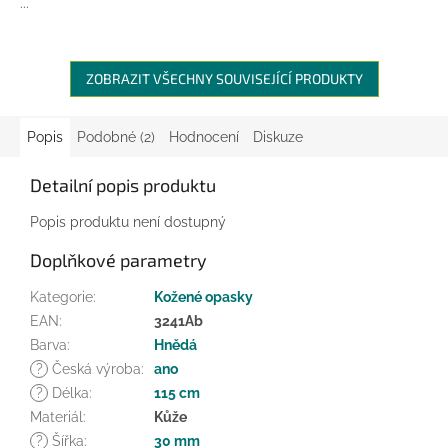
...
ZOBRAZIT VŠECHNY SOUVISEJÍCÍ PRODUKTY
Popis
Podobné (2)
Hodnocení
Diskuze
Detailní popis produktu
Popis produktu není dostupný
Doplňkové parametry
Kategorie
:
Kožené opasky
EAN
:
3241Ab
Barva
:
Hnědá
?
Česká výroba
:
ano
?
Délka
:
115 cm
Materiál
:
Kůže
?
Šířka
:
30 mm