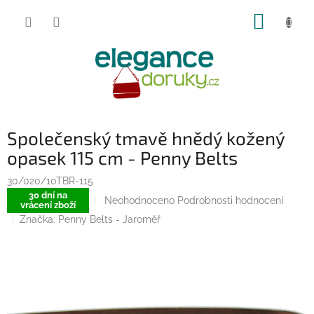
Přejít
NÁKUP
na
obsah
KOŠÍK
Společenský tmavě hnědý kožený
opasek 115 cm - Penny Belts
30/020/10TBR-115
30 dní na
Průměrné
Neohodnoceno
Podrobnosti hodnocení
vrácení zboží
hodnocení
Značka:
Penny Belts - Jaroměř
produktu
je
0,0
z
5
hvězdiček.